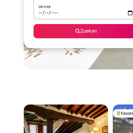
Vertrek
Zoeken
Favor
Topfavor