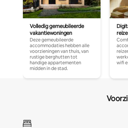
Volledig gemeubileerde
Digi
vakantiewoningen
reiz
Deze gemeubileerde
Comf
accommodaties hebben alle
acco
voorzieningen van thuis, van
reize
rustige berghutten tot
werke
handige appartementen
wifi 
midden in de stad.
Voorzi