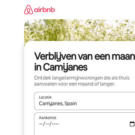
Ga
direct
naar
inhoud
Verblijven van een maa
in Camijanes
Ontdek langetermijnwoningen die als thuis
aanvoelen voor een maand of langer.
Locatie
Wanneer er resultaten beschikbaar zijn, maak je 
Aankomst