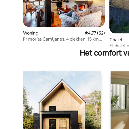
Woning
Gemiddelde beoordelin
4,77 (62)
Primorías Camijanes, 4 plekken, 15 km
Chalet
van San Vicente
El chalet 
Het comfort va
barbecue