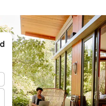
nd
een keuze met je de pijltjestoetsen omhoog en omlaag, óf door te tikk