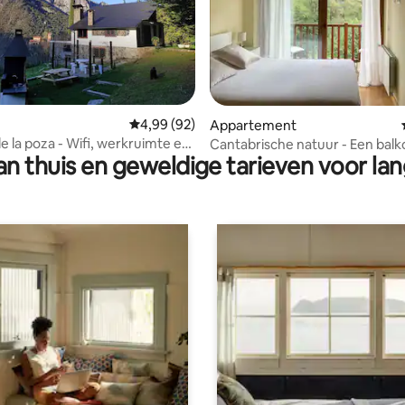
g van 4,77 op 5, 62 recensies
Gemiddelde beoordeling van 4,99 op 5, 92 r
4,99 (92)
Appartement
de la poza - Wifi, werkruimte en
Cantabrische natuur - Een balk
n thuis en geweldige tarieven voor lan
de riviermonding.