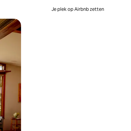
Je plek op Airbnb zetten
en of swipen.