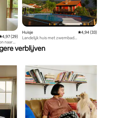
Huisje
Gemiddelde beoordelin
4,94 (33)
ecensies
Gemiddelde beoordeling van 4,97 op 5, 29 recensies
4,97 (29)
Landelijk huis met zwembad
on naar
natuurreservaat ontspanning
gere verblijven