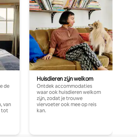
Huisdieren zijn welkom
e de
Ontdek accommodaties
waar ook huisdieren welkom
zijn, zodat je trouwe
, van
viervoeter ook mee op reis
 tot
kan.