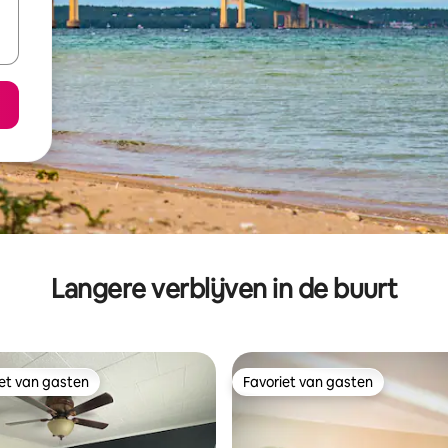
Langere verblijven in de buurt
iet van gasten
Favoriet van gasten
iet van gasten
Favoriet van gasten