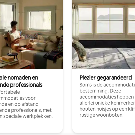
tale nomaden en
Plezier gegarandeerd
ende professionals
Soms is de accommodati
bestemming. Deze
ortabele
accommodaties hebben
mmodaties voor
allerlei unieke kenmerken
nde en op afstand
houten huisjes op een klif
nde professionals, met
rustige woonboten.
en speciale werkplekken.