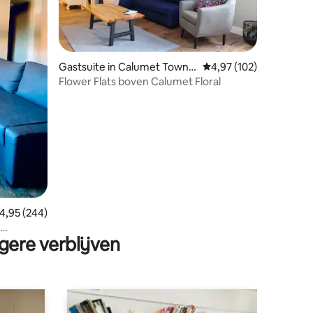
Gastsuite in Calumet Towns
Gemiddelde beoordeling
4,97 (102)
hip
Flower Flats boven Calumet Floral
ecensies
emiddelde beoordeling van 4,95 op 5, 244 recensies
4,95 (244)
gere verblijven