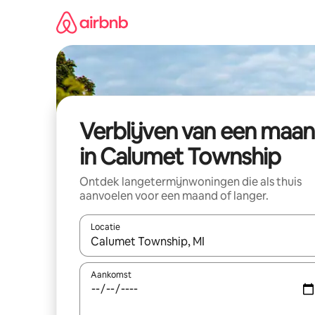
Ga
direct
naar
inhoud
Verblijven van een maa
in Calumet Township
Ontdek langetermijnwoningen die als thuis
aanvoelen voor een maand of langer.
Locatie
Wanneer er resultaten beschikbaar zijn, maak je 
Aankomst