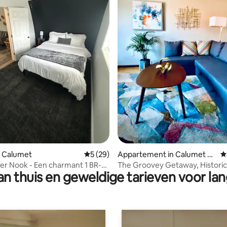
g van 4,95 op 5, 97 recensies
n Calumet
Gemiddelde beoordeling van 5 op 5, 29 r
5 (29)
Appartement in Calumet To
G
wnship
r Nook - Een charmant 1 BR-
The Groovey Getaway, Historic
n thuis en geweldige tarieven voor lan
alumet
Downtown Calumet