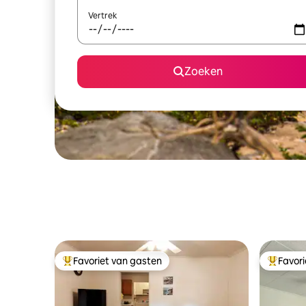
Vertrek
Zoeken
Favoriet van gasten
Favor
Topfavoriet van gasten
Topfavor