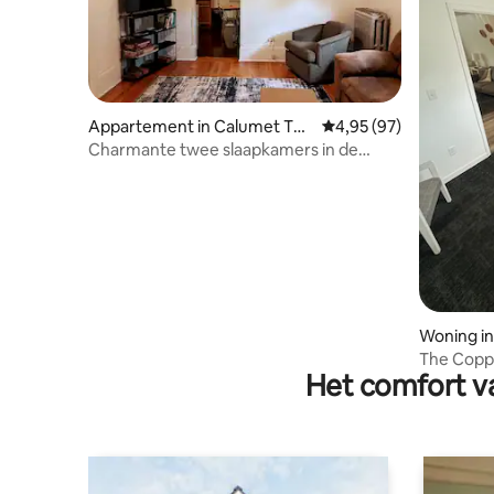
Appartement in Calumet To
Gemiddelde beoordelin
4,95 (97)
wnship
Charmante twee slaapkamers in de
historische wijk van Calumet
Woning i
The Coppe
Het comfort va
uitje in C