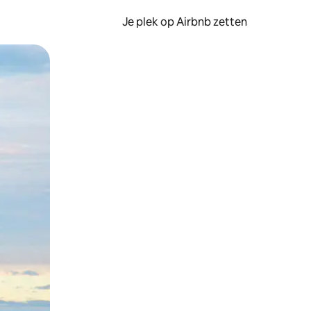
Je plek op Airbnb zetten
en of swipen.