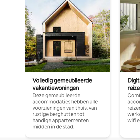
Volledig gemeubileerde
Digi
vakantiewoningen
reiz
Deze gemeubileerde
Comf
accommodaties hebben alle
acco
voorzieningen van thuis, van
reize
rustige berghutten tot
werke
handige appartementen
wifi 
midden in de stad.