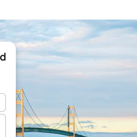
nd
een keuze met je de pijltjestoetsen omhoog en omlaag, óf door te tikk