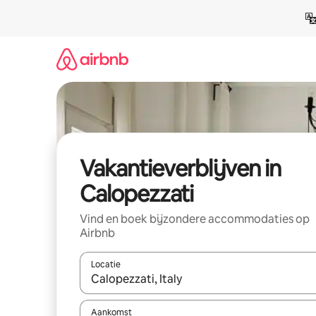
Ga
direct
naar
inhoud
Vakantieverblijven in
Calopezzati
Vind en boek bijzondere accommodaties op
Airbnb
Locatie
Wanneer er resultaten beschikbaar zijn, maak je 
Aankomst