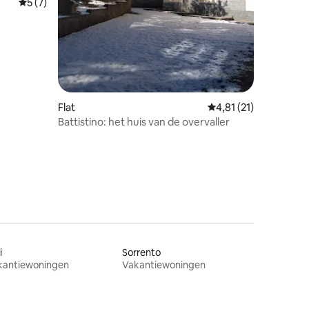
Gemiddelde beoordeling van 5 op 5, 7 recensies
5 (7)
ei
Flat
Gemiddelde beoordeli
4,81 (21)
ecensies
Battistino: het huis van de overvaller
i
Sorrento
kantiewoningen
Vakantiewoningen