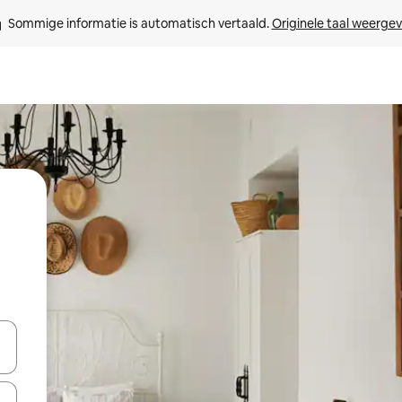
Sommige informatie is automatisch vertaald. 
Originele taal weerge
een keuze met je de pijltjestoetsen omhoog en omlaag, óf door te tikk