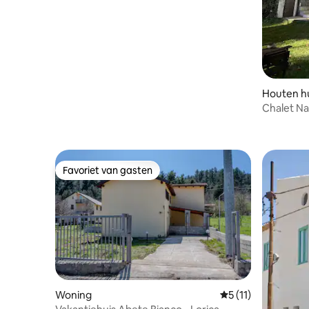
Houten hu
Chalet Na
Favoriet van gasten
Favoriet van gasten
Woning
Gemiddelde beoorde
5 (11)