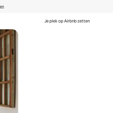
ven
Je plek op Airbnb zetten
en of swipen.