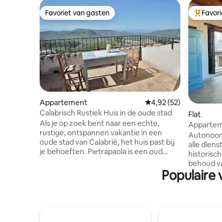
Favoriet van gasten
Favor
Favoriet van gasten
Topfavor
Appartement
Gemiddelde beoordelin
4,92 (52)
Calabrisch Rustiek Huis in de oude stad
Flat
Als je op zoek bent naar een echte,
Appartem
rustige, ontspannen vakantie in een
Autonoom
oude stad van Calabrië, het huis past bij
alle diens
je behoeften. Pietrapaola is een oud
historis
centrum, 12 km ver van de Ionische zee.
behoud v
Tegenwoordig wonen hier slechts 200
Populaire 
verleden.
mensen. Mijn vader heeft het oude
van hout en
familiehuis gerenoveerd: een oud
adembene
stenen huis met twee verdiepingen met
Zee en de R
een prachtig uitzicht op de Calabrische
appartem
Zee. Het is perfect voor een stel dat de
niveaus. Het tweede niveau is een zolder