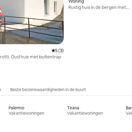
Woning
Rustig huis in de bergen met
panoramisch uitzicht op de vall
Gemiddelde beoordeling van 5 op 5, 3 r
5 (3)
Casa Chiarotti. Oud huis met buitentrap
n
Beste bezienswaardigheden in de buurt
Palermo
Tirana
Bar
Vakantiewoningen
Vakantiewoningen
Va