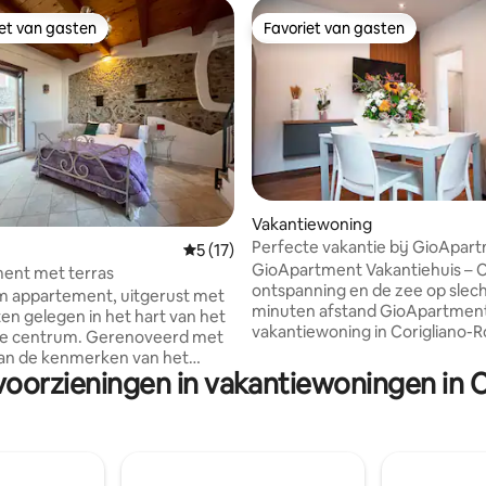
iet van gasten
Favoriet van gasten
iet van gasten
Favoriet van gasten
g van 4,92 op 5, 52 recensies
Vakantiewoning
Perfecte vakantie bij GioApar
Gemiddelde beoordeling van 5 op 5, 17 r
5 (17)
GioApartment Vakantiehuis – 
ent met terras
ontspanning en de zee op slec
 appartement, uitgerust met
minuten afstand GioApartment, je ideale
ten gelegen in het hart van het
vakantiewoning in Corigliano-R
che centrum. Gerenoveerd met
Een moderne en gastvrije oplo
an de kenmerken van het
55 m², perfect voor gezinnen 
voorzieningen in vakantiewoningen in 
 De materialen zijn gemaakt
vrienden die op zoek zijn naar
 steen. Het
ontspanning en privacy. Het
mende uitzicht op de Ionische
appartement bestaat uit: 🛋️ Ee
aganello-vallei is te zien. Het
woonkamer met een comforta
ent is gebouwd op twee
slaapbank 🛏️ Twee slaapkamer