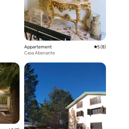
ecensies
Appartement
Gemiddelde beoord
5 (8)
Casa Abenante