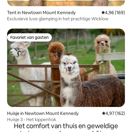
Tent in Newtown Mount Kennedy
Gemiddelde beo
4,96 (169)
Exclusieve luxe glamping in het prachtige Wicklow
Favoriet van gasten
Favoriet van gasten
Huisje in Newtown Mount Kennedy
Gemiddelde beo
4,97 (162)
Huisje 3 - Het kippenhok
Het comfort van thuis en geweldige