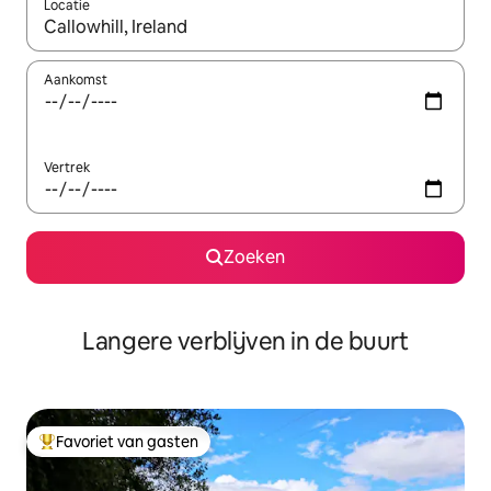
Locatie
Wanneer er resultaten beschikbaar zijn, maak je een keuze met 
Aankomst
Vertrek
Zoeken
Langere verblijven in de buurt
Favoriet van gasten
Topfavoriet van gasten