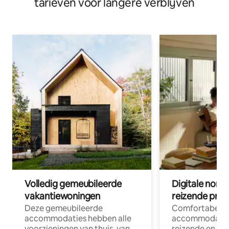
tarieven voor langere verblijven
Volledig gemeubileerde
Digitale nom
vakantiewoningen
reizende prof
Deze gemeubileerde
Comfortabele
accommodaties hebben alle
accommodatie
voorzieningen van thuis, van
reizende en op