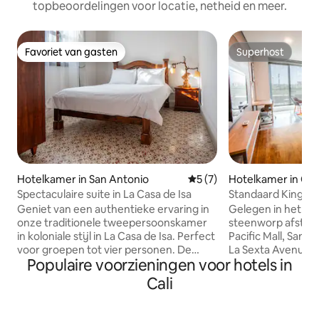
topbeoordelingen voor locatie, netheid en meer.
Favoriet van gasten
Superhost
Favoriet van gasten
Superhost
Hotelkamer in San Antonio
Gemiddelde beoordeling va
5 (7)
Hotelkamer in Cali
Spectaculaire suite in La Casa de Isa
Standaard King-k
Geniet van een authentieke ervaring in
Gelegen in het no
onze traditionele tweepersoonskamer
steenworp afstand
in koloniale stijl in La Casa de Isa. Perfect
Pacific Mall, Sant
voor groepen tot vier personen. De
La Sexta Avenue, 
Populaire voorzieningen voor hotels in
accommodatie beschikt over een
familiehotel met ee
slaapkamer met een tweepersoonsbed,
We zijn 25 minute
Cali
een slaapbank voor twee personen, een
Alfonso Bonilla Ar
eigen badkamer, een volledig uitgeruste
Airport (CLO) en 
eigen keuken en een smart-tv. Door de
van Granada, El P