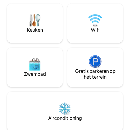
warme en gezellige sfeer voel je je
het nachtleven en 
meteen thuis terwijl je de kleurrijkste
Wij bieden grote 
straten van Cali verkent. Ideaal voor
snelle wifi, dagel
reizigers die op zoek zijn naar comfort,
eersteklas beveili
een fijne sfeer en een authentieke plek
veilig verblijf in h
Keuken
Wifi
in het hart van San Antonio.
Colombia.
Gratis parkeren op
Zwembad
het terrein
Airconditioning