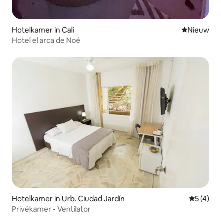
Hotelkamer in Cali
Nieuwe ac
Nieuw
Hotel el arca de Noé
Hotelkamer in Urb. Ciudad Jardín
Gemiddeld
5 (4)
Privékamer - Ventilator