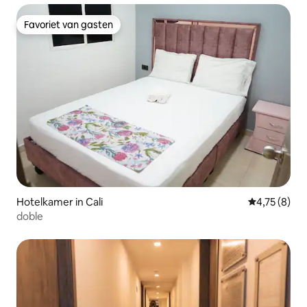
Favoriet van gasten
Favoriet van gasten
Hotelkamer in Cali
Gemiddelde b
4,75 (8)
doble