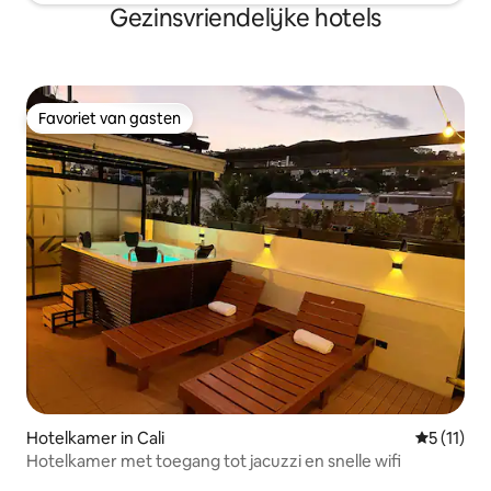
Gezinsvriendelijke hotels
Favoriet van gasten
Favoriet van gasten
Hotelkamer in Cali
Gemiddeld
5 (11)
Hotelkamer met toegang tot jacuzzi en snelle wifi