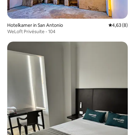
Hotelkamer in San Antonio
Gemiddelde b
4,63 (8)
WeLoft Privésuite - 104