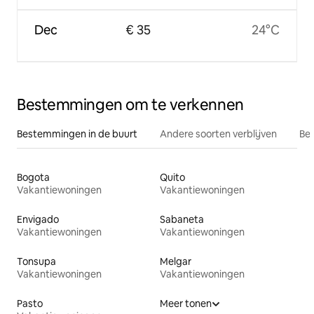
Dec
€ 35
24°C
Bestemmingen om te verkennen
Bestemmingen in de buurt
Andere soorten verblijven
Bes
Bogota
Quito
Vakantiewoningen
Vakantiewoningen
Envigado
Sabaneta
Vakantiewoningen
Vakantiewoningen
Tonsupa
Melgar
Vakantiewoningen
Vakantiewoningen
Pasto
Meer tonen