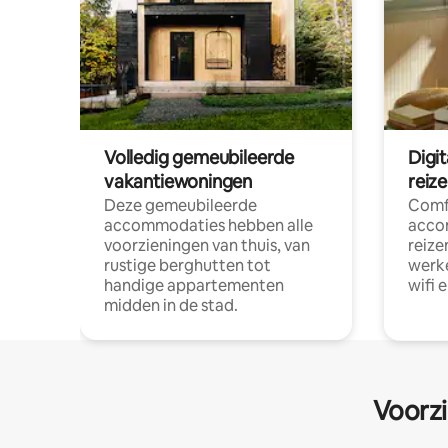
Volledig gemeubileerde
Digi
vakantiewoningen
reiz
Deze gemeubileerde
Comf
accommodaties hebben alle
acco
voorzieningen van thuis, van
reize
rustige berghutten tot
werke
handige appartementen
wifi 
midden in de stad.
Voorzi