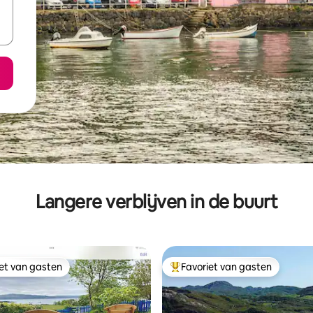
Langere verblijven in de buurt
iet van gasten
Favoriet van gasten
iet van gasten
Topfavoriet van gasten