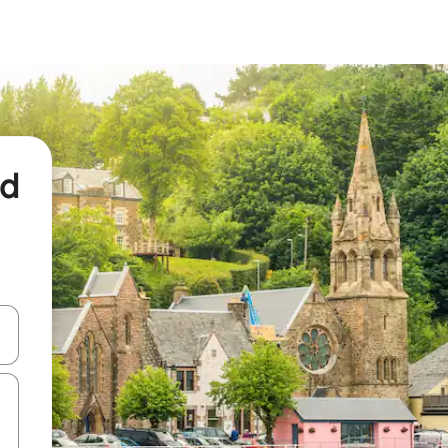
nd
een keuze met je de pijltjestoetsen omhoog en omlaag, óf door te tikk