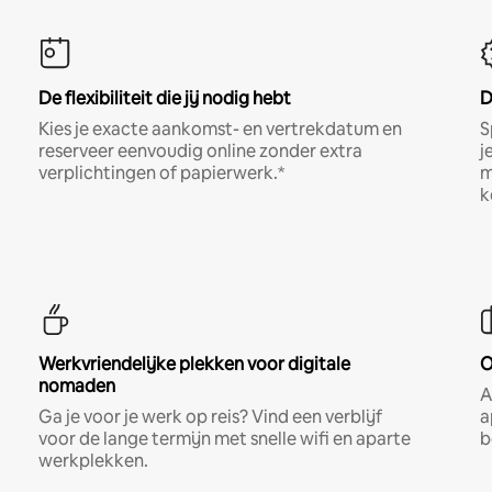
De flexibiliteit die jij nodig hebt
D
Kies je exacte aankomst- en vertrekdatum en
S
reserveer eenvoudig online zonder extra
j
verplichtingen of papierwerk.*
m
k
Werkvriendelijke plekken voor digitale
O
nomaden
A
Ga je voor je werk op reis? Vind een verblijf
a
voor de lange termijn met snelle wifi en aparte
b
werkplekken.