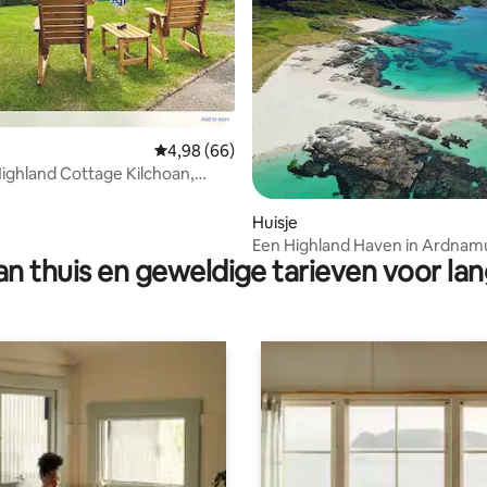
g van 4,81 op 5, 31 recensies
Gemiddelde beoordeling van 4,98 op 5, 66 r
4,98 (66)
Highland Cottage Kilchoan,
rchan
Huisje
Een Highland Haven in Ardnam
n thuis en geweldige tarieven voor lan