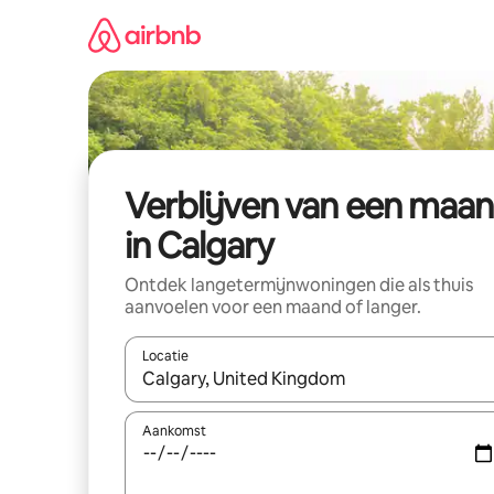
Ga
direct
naar
inhoud
Verblijven van een maa
in Calgary
Ontdek langetermijnwoningen die als thuis
aanvoelen voor een maand of langer.
Locatie
Wanneer er resultaten beschikbaar zijn, maak je 
Aankomst