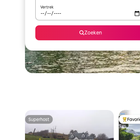
Vertrek
Zoeken
Superhost
Favor
Superhost
Topfavor