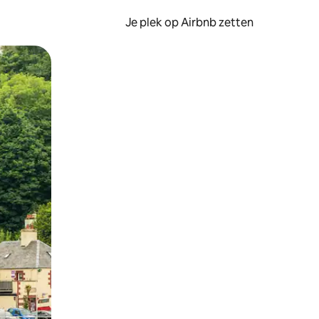
Je plek op Airbnb zetten
en of swipen.