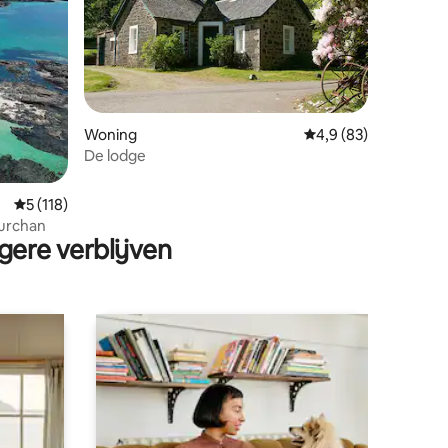
Woning
Gemiddelde beoordeli
4,9 (83)
ecensies
De lodge
Gemiddelde beoordeling van 5 op 5, 118 recensies
5 (118)
urchan
gere verblijven