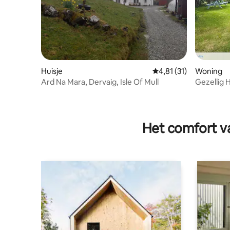
Huisje
Gemiddelde beoordelin
4,81 (31)
Woning
Ard Na Mara, Dervaig, Isle Of Mull
Gezellig 
Ardnamu
Het comfort va