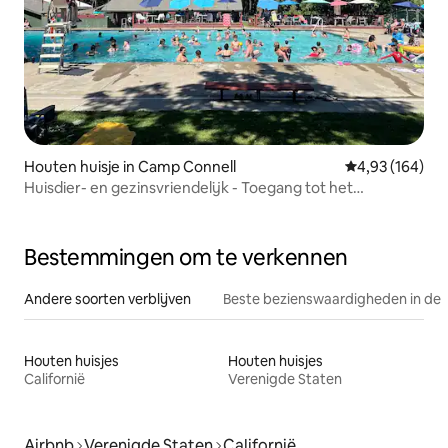
Houten huisje in Camp Connell
Gemiddelde beo
4,93 (164)
Huisdier- en gezinsvriendelijk - Toegang tot het
zwembad inbegrepen
Bestemmingen om te verkennen
Andere soorten verblijven
Beste bezienswaardigheden in de 
Houten huisjes
Houten huisjes
Californië
Verenigde Staten
Airbnb
Verenigde Staten
Californië