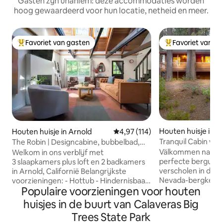
Gasten zijn unaniem: deze accommodaties worden
hoog gewaardeerd voor hun locatie, netheid en meer.
Favoriet van gasten
Favoriet van g
Topfavoriet van gasten
Topfavoriet van 
Houten huisje in A
Houten huisje in Arnold
Gemiddelde beoordeling van 4,9
4,97 (114)
Tranquil Cabin wit
The Robin | Designcabine, bubbelbad,
Yard
spelletjeskamer, meer
Välkommen naar @
Welkom in ons verblijf met
perfecte berguitje
3 slaapkamers plus loft en 2 badkamers
verscholen in de p
in Arnold, Californië Belangrijkste
Nevada-bergketen 
voorzieningen: - Hottub - Hindernisbaan
Populaire voorzieningen voor houten
voor iedereen die
voor kinderen buiten -
voelt om weer in 
Huisdiervriendelijk, 1 hond toegelaten -
huisjes in de buurt van Calaveras Big
de natuur en hun g
Buitenhaard en groot terras - Buitengrill
Trees State Park
blazen. Hoogtepunten: - Omheinde
- Maïsgat en grote Jenga -