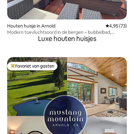
Houten huisje in Arnold
Gemiddelde be
4,95 (73)
Modern toevluchtsoord in de bergen ~ bubbelbad,
Luxe houten huisjes
oplaadpunt voor elektrische auto’s, spelletjeskamer
Favoriet van gasten
Topfavoriet van gasten