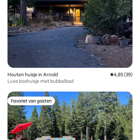
Houten huisje in Arnold
Gemiddelde be
4,85 (39)
Luxe boshuisje met bubbelbad
Favoriet van gasten
Favoriet van gasten