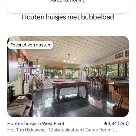
Houten huisjes met bubbelbad
Favoriet van gasten
Favoriet van gasten
Houten huisje in West Point
Gemiddelde beo
4,84 (290)
Hot Tub Hideaway | 12 slaapplaatsen | Game Room |
Kirkwood