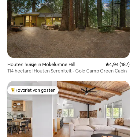
Houten huisje in Mokelumne Hill
Gemiddelde beo
4,94 (187)
114 hectare! Houten Sereniteit - Gold Camp Green Cabin
Favoriet van gasten
Topfavoriet van gasten