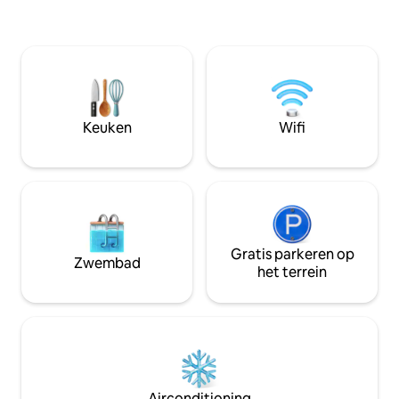
privétuin (zeldzaa
Kinderschommel - EV-oplaadpunt, neem
barrel sauna, met
uw eigen kabel mee - Toegang tot het
met vuurplaats - 
meer van Blue Lake Springs, zwembad
van onze lokale su
en tennisbanen - Spelletjeskamer met
Gemakkelijk toega
PONG-tafel, spelletjes, films, speelgoed
the World' (1,5 km )
en boeken - Snelle wifi - open haard -
favoriete White Pi
Babyvoorzieningen - espressomachine -
Keuken
Wifi
Ongeveer 30 minuten naar Bear Valley
Ski Resort
Gratis parkeren op
Zwembad
het terrein
Airconditioning