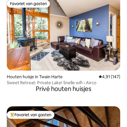
Favoriet van gasten
Favoriet van gasten
Houten huisje in Twain Harte
Gemiddelde beo
4,91 (147)
Sweet Retreat: Private Lake! Snelle wifi • Airco
Privé houten huisjes
Favoriet van gasten
Topfavoriet van gasten