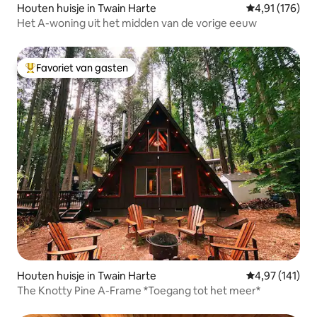
Houten huisje in Twain Harte
Gemiddelde beo
4,91 (176)
Het A-woning uit het midden van de vorige eeuw
Favoriet van gasten
Topfavoriet van gasten
Houten huisje in Twain Harte
Gemiddelde beo
4,97 (141)
The Knotty Pine A-Frame *Toegang tot het meer*