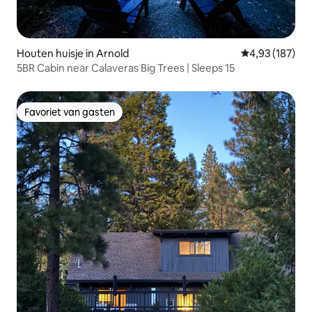
Houten huisje in Arnold
Gemiddelde beo
4,93 (187)
5BR Cabin near Calaveras Big Trees | Sleeps 15
Favoriet van gasten
Favoriet van gasten