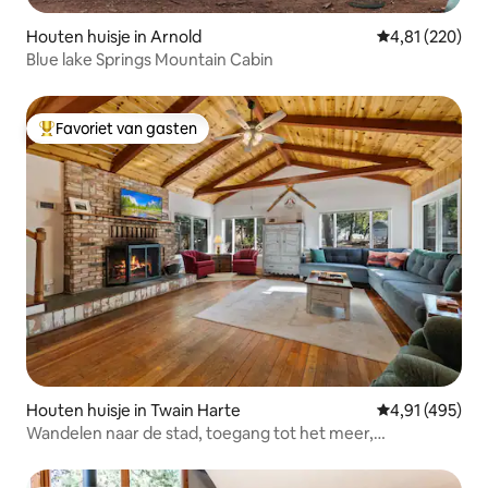
Houten huisje in Arnold
Gemiddelde beo
4,81 (220)
Blue lake Springs Mountain Cabin
Favoriet van gasten
Topfavoriet van gasten
Houten huisje in Twain Harte
Gemiddelde beo
4,91 (495)
Wandelen naar de stad, toegang tot het meer,
huisdiervriendelijk, kingsize bed