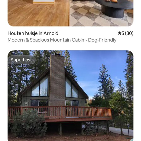
Houten huisje in Arnold
Gemiddelde
5 (30)
Modern & Spacious Mountain Cabin • Dog-Friendly
Superhost
Superhost