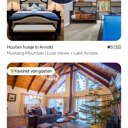
Houten huisje in Arnold
Gemiddelde
5 (32)
Mustang Mountain | Luxe Views + Lake Access
Favoriet van gasten
Topfavoriet van gasten