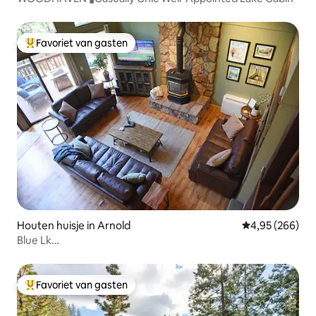
Favoriet van gasten
Topfavoriet van gasten
Houten huisje in Arnold
Gemiddelde beo
4,95 (266)
Blue Lk
Sprigs/Spa/Spelletjeskamer/Privévijvers/zwembad/K9ok
Favoriet van gasten
Topfavoriet van gasten