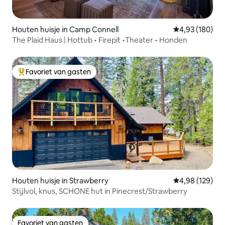
Houten huisje in Camp Connell
Gemiddelde beo
4,93 (180)
The Plaid Haus | Hottub • Firepit •Theater • Honden
Favoriet van gasten
Topfavoriet van gasten
Houten huisje in Strawberry
Gemiddelde beo
4,98 (129)
Stijlvol, knus, SCHONE hut in Pinecrest/Strawberry
Favoriet van gasten