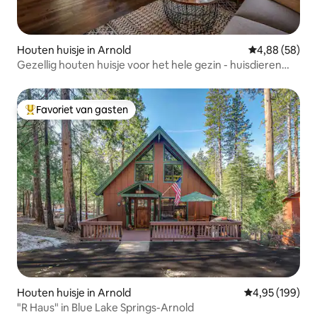
Houten huisje in Arnold
Gemiddelde be
4,88 (58)
Gezellig houten huisje voor het hele gezin - huisdieren
welkom!
Favoriet van gasten
Topfavoriet van gasten
Houten huisje in Arnold
Gemiddelde beo
4,95 (199)
"R Haus" in Blue Lake Springs-Arnold