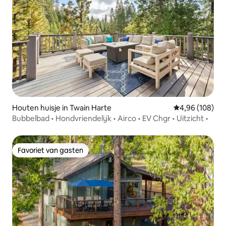
Houten huisje in Twain Harte
Gemiddelde beo
4,96 (108)
Bubbelbad • Hondvriendelijk • Airco • EV Chgr • Uitzicht •
Favoriet van gasten
Favoriet van gasten