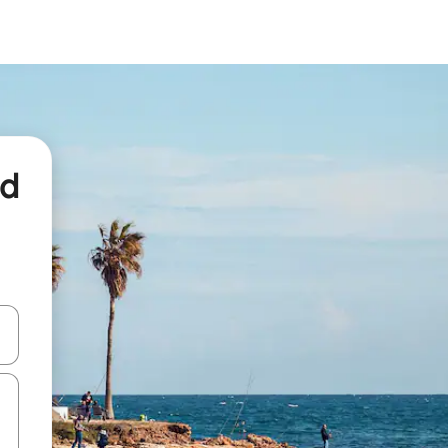
nd
een keuze met je de pijltjestoetsen omhoog en omlaag, óf door te tikk