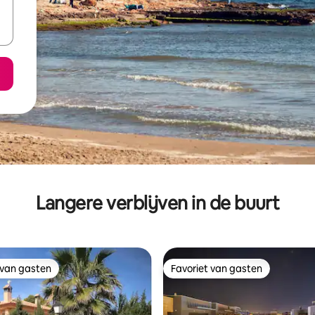
Langere verblijven in de buurt
 van gasten
Favoriet van gasten
 van gasten
Favoriet van gasten