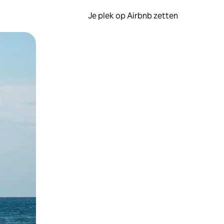
Je plek op Airbnb zetten
en of swipen.