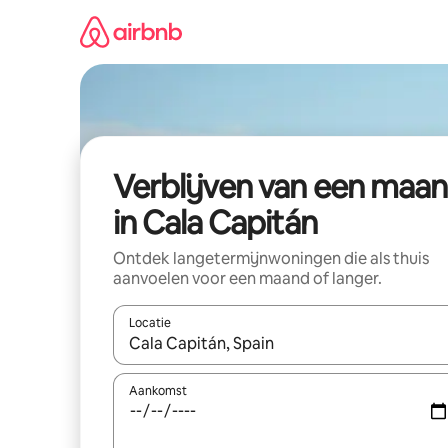
Ga
direct
naar
inhoud
Verblijven van een maa
in Cala Capitán
Ontdek langetermijnwoningen die als thuis
aanvoelen voor een maand of langer.
Locatie
Wanneer er resultaten beschikbaar zijn, maak je 
Aankomst