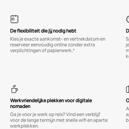
De flexibiliteit die jij nodig hebt
D
Kies je exacte aankomst- en vertrekdatum en
S
reserveer eenvoudig online zonder extra
j
verplichtingen of papierwerk.*
m
k
Werkvriendelijke plekken voor digitale
O
nomaden
A
Ga je voor je werk op reis? Vind een verblijf
a
voor de lange termijn met snelle wifi en aparte
b
werkplekken.