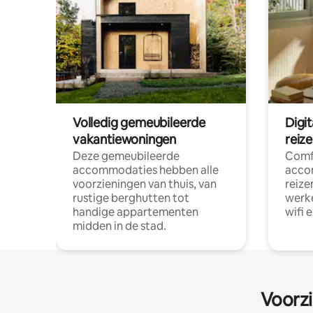
Volledig gemeubileerde
Digi
vakantiewoningen
reiz
Deze gemeubileerde
Comf
accommodaties hebben alle
acco
voorzieningen van thuis, van
reize
rustige berghutten tot
werke
handige appartementen
wifi 
midden in de stad.
Voorzi