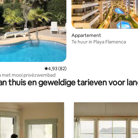
Appartement
Te huur in Playa Flamenca
g van 4,93 op 5, 15 recensies
Gemiddelde beoordeling van 4,93 op 5, 82 r
4,93 (82)
la met mooi privézwembad
n thuis en geweldige tarieven voor lan