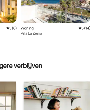
Gemiddelde beoordeling van 5 op 5, 6 recensies
5 (6)
Woning
Gemiddelde beoord
5 (14)
Villa La Zenia
ecensies
gere verblijven