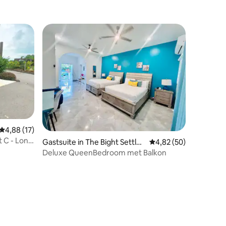
Gemiddelde beoordeling van 4,88 op 5, 17 recensies
4,88 (17)
 C - Long
ecensies
Gastsuite in The Bight Settle
Gemiddelde beoordelin
4,82 (50)
ment
Deluxe QueenBedroom met Balkon