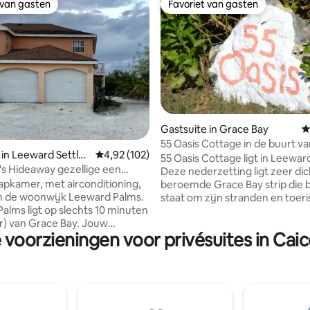
 van gasten
Favoriet van gasten
 van gasten
Favoriet van gasten
Gastsuite in Grace Bay
G
55 Oasis Cottage in de buurt va
g van 4,83 op 5, 12 recensies
 in Leeward Settle
Gemiddelde beoordeling van 4,92 op 5, 102 r
4,92 (102)
#1 Grace Bay Beach
55 Oasis Cottage ligt in Leewar
's Hideaway gezellige een
Deze nederzetting ligt zeer dic
er
apkamer, met airconditioning,
beroemde Grace Bay strip die
n de woonwijk Leeward Palms.
staat om zijn stranden en toeristische
alms ligt op slechts 10 minuten
activiteiten, waaronder winkels
 van Grace Bay. Jouw
restaurants. Het duurt slechts vijf
 voorzieningen voor privésuites in Caic
 is onze prioriteit, dus we
minuten om naar het beste str
n volledig afgesloten tuin. De
wereld te rijden en met slecht
ap bestaat voornamelijk uit
fractie van wat het kost om ee
professionals en gezinnen,
hotelkamer in dit gebied te hur
ommigen (inclusief onze
de Grace Bay-ervaring hebben
honden als huisdier hebben.
een fractie van de kosten Je kunt het