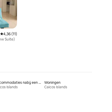
ecensies
Gemiddelde beoordeling van 4,36 op 5, 11 recensies
4,36 (11)
iew Suite)
Accommodaties nabij een meer
Woningen
cos Islands
Caicos Islands