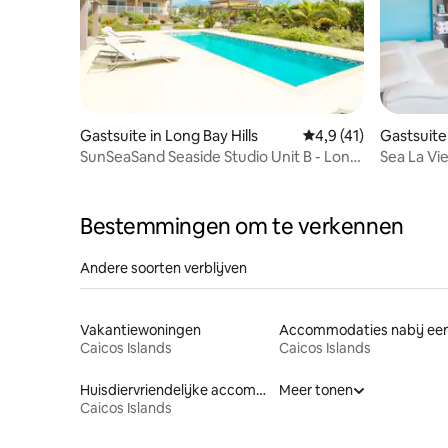
Gastsuite in Long Bay Hills
Gemiddelde beoordeli
4,9 (41)
Gastsuite
SunSeaSand Seaside Studio Unit B - Long
Sea La Vi
Bay Hills
Suite
Bestemmingen om te verkennen
Andere soorten verblijven
Vakantiewoningen
Caicos Islands
Caicos Islands
Huisdiervriendelijke accommodaties
Meer tonen
Caicos Islands