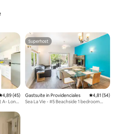
e
Superhost
Superhost
ecensies
Gemiddelde beoordeling van 4,89 op 5, 45 recensies
4,89 (45)
Gastsuite in Providenciales
Gemiddelde beoordeli
4,81 (54)
t A- Long
Sea La Vie - #5 Beachside 1 bedroom
Suite