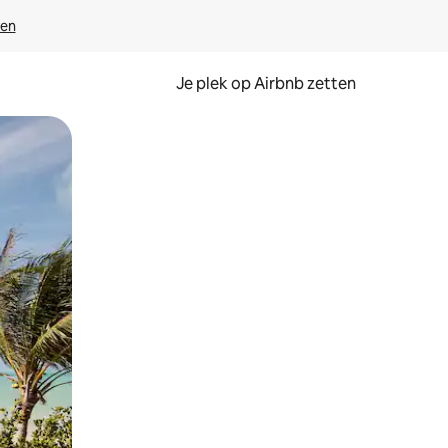
ven
Je plek op Airbnb zetten
en of swipen.