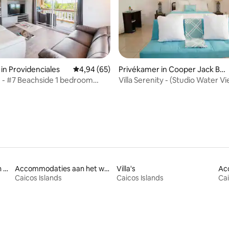
ng van 4,9 op 5, 41 recensies
 in Providenciales
Gemiddelde beoordeling van 4,94 op 5, 65 r
4,94 (65)
Privékamer in Cooper Jack Ba
y Settlement
e - #7 Beachside 1 bedroom
Villa Serenity - (Studio Water V
Accommodaties nabij een strand
Accommodaties aan het water
Villa's
Caicos Islands
Caicos Islands
Cai