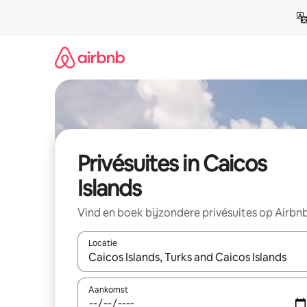
Ga
direct
naar
inhoud
Privésuites in Caicos
Islands
Vind en boek bijzondere privésuites op Airbn
Locatie
Wanneer er resultaten beschikbaar zijn, maak je 
Aankomst