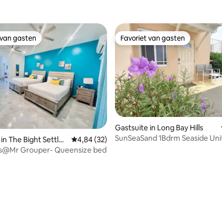
 van gasten
Favoriet van gasten
 van gasten
Favoriet van gasten
Gastsuite in Long Bay Hills
SunSeaSand 1Bdrm Seaside Unit
in The Bight Settle
Gemiddelde beoordeling van 4,84 op 5, 32 r
4,84 (32)
Bay Hills
es@Mr Grouper- Queensize bed
g van 4,69 op 5, 39 recensies