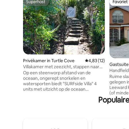
Superhost
Favoriet
Superhost
Favoriet
Privékamer in Turtle Cove
Gemiddelde beoordelin
4,83 (12)
Gastsuite
Villakamer met zeezicht, stappen naar
ment
Handfield
het strand: kamer #2
Op een steenworp afstand van de
slaapkam
Ruime sla
oceaan, ongerept snorkelen en
gelegen i
watersporten biedt "SURFside Villa" 4
Leeward P
units met uitzicht op de oceaan
(of minder)
beneden. De privékamers hebben elk
Populaire
veiligheid
een eigen badkamer en zijn perfect voor
hebben ee
stellen, solo-reizigers,
gemeensch
watersportliefhebbers en avonturiers.
werkende 
Geweldige locatie en minuten lopen naar
waarvan s
restaurants en jachthaven. De toegang
familie) 
tot het strand is vlak voor de villa. De