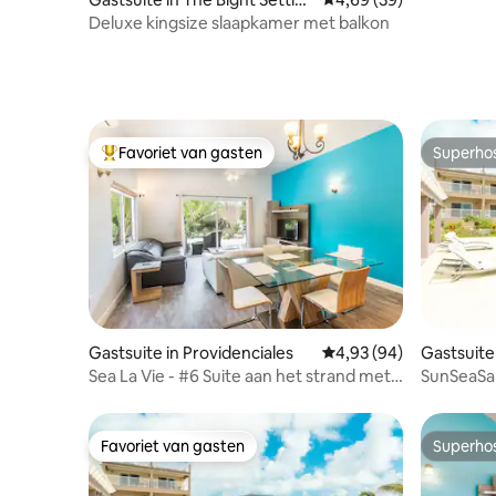
ment
Deluxe kingsize slaapkamer met balkon
Favoriet van gasten
Superho
Topfavoriet van gasten
Superho
Gastsuite in Providenciales
Gemiddelde beoordelin
4,93 (94)
Gastsuite 
Sea La Vie - #6 Suite aan het strand met 1
SunSeaSan
slaapkamer
Bay Hills
Favoriet van gasten
Superho
Favoriet van gasten
Superho