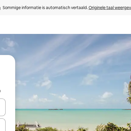
Sommige informatie is automatisch vertaald. 
Originele taal weerge
b
een keuze met je de pijltjestoetsen omhoog en omlaag, óf door te tikk