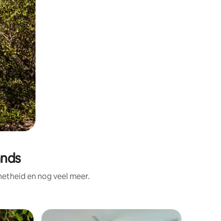
ands
netheid en nog veel meer.
Gastsuite