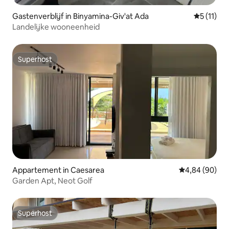
Gastenverblijf in Binyamina-Giv'at Ada
Gemiddeld
5 (11)
Landelijke wooneenheid
Superhost
Superhost
Appartement in Caesarea
Gemiddelde be
4,84 (90)
Garden Apt, Neot Golf
Superhost
Superhost