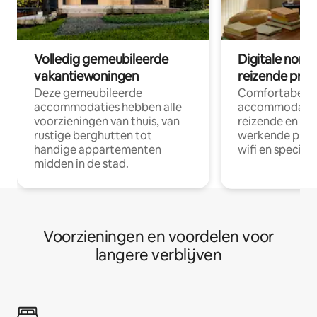
Volledig gemeubileerde
Digitale nom
vakantiewoningen
reizende prof
Deze gemeubileerde
Comfortabele
accommodaties hebben alle
accommodatie
voorzieningen van thuis, van
reizende en op
rustige berghutten tot
werkende profe
handige appartementen
wifi en special
midden in de stad.
Voorzieningen en voordelen voor
langere verblijven