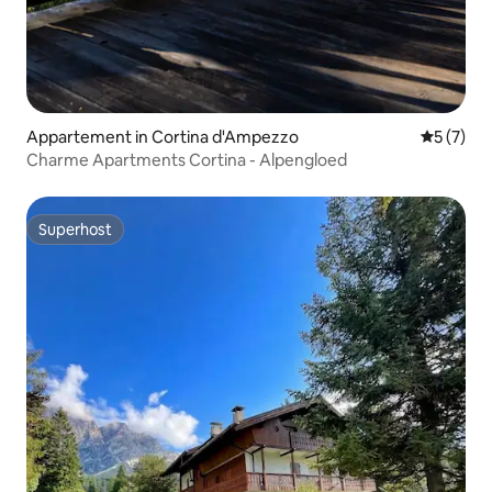
Appartement in Cortina d'Ampezzo
Gemiddeld
5 (7)
Charme Apartments Cortina - Alpengloed
Superhost
Superhost