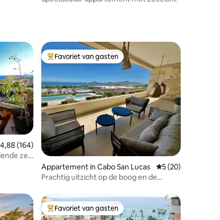
Favoriet van gasten
Topfavoriet van gasten
ecensies
emiddelde beoordeling van 4,88 op 5, 164 recensies
4,88 (164)
elende zee
Appartement in Cabo San Lucas
Gemiddelde beoorde
5 (20)
Prachtig uitzicht op de boog en de
oceaan - 3 slaapkamers, 3 badkamers
@VistaVela2
Favoriet van gasten
Topfavoriet van gasten