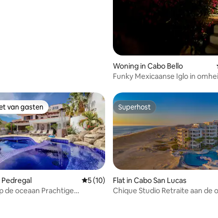
Woning in Cabo Bello
Funky Mexicaanse Iglo in omhe
gemeenschap met strand.
iet van gasten
Superhost
iet van gasten
Superhost
 Pedregal
Gemiddelde beoordeling van 5 op 5, 10 r
5 (10)
Flat in Cabo San Lucas
g van 4,88 op 5, 74 recensies
op de oceaan Prachtige
Chique Studio Retraite aan de 
illa