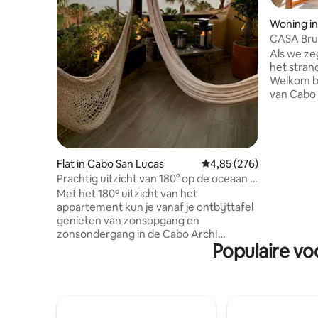
Woning in
CASA Brum
Massage.
Als we ze
het stran
Welkom bi
van Cabo 
meest ma
swoosh v
slaapliedj
waar je e
een prach
Flat in Cabo San Lucas
Gemiddelde beoordeling
4,85 (276)
bries.Elk
Prachtig uitzicht van 180° op de oceaan ·
ding in ge
Privéterras en strand
Met het 180º uitzicht van het
worden op
appartement kun je vanaf je ontbijttafel
we ons al
genieten van zonsopgang en
te kunnen
zonsondergang in de Cabo Arch!
hier om h
Populaire vo
Terrasontwerp biedt intimiteit en
ontsnapping. Ideaal voor een romantisch
verblijf, thuiskantoor met uitzicht op het
paradijs, BBQ-diners met uitzicht op de
zonsondergang, ontspannende
hangmatten siësta 's, walvissen kijken