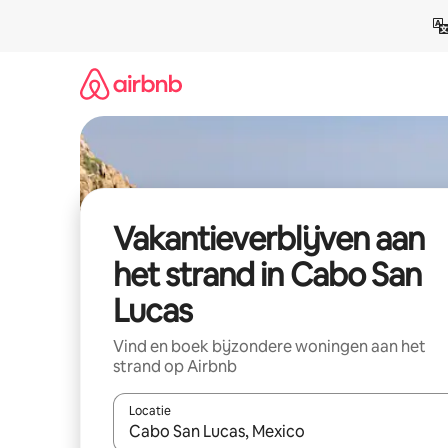
Ga
direct
naar
inhoud
Vakantieverblijven aan
het strand in Cabo San
Lucas
Vind en boek bijzondere woningen aan het
strand op Airbnb
Locatie
Wanneer er resultaten beschikbaar zijn, maak je 