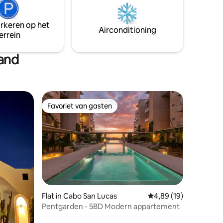
arkeren op het
Airconditioning
errein
rand
Favoriet van gasten
Favoriet van gasten
ecensies
Flat in Cabo San Lucas
Gemiddelde beoordelin
4,89 (19)
Pentgarden - 5BD Modern appartement