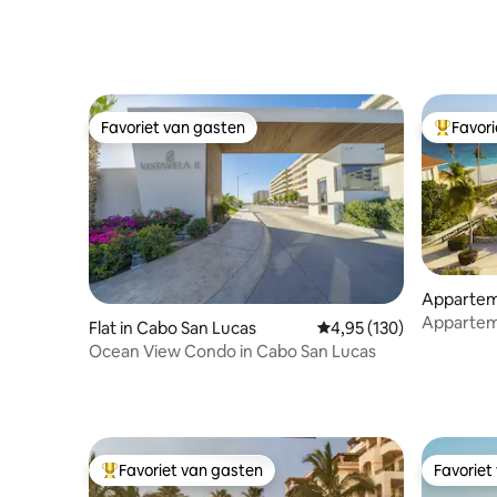
Favoriet van gasten
Favor
Favoriet van gasten
Topfavor
Appartem
Apparteme
Flat in Cabo San Lucas
Gemiddelde beoordeling
4,95 (130)
slaapkame
Ocean View Condo in Cabo San Lucas
Zwemba
Favoriet van gasten
Favoriet
Topfavoriet van gasten
Favoriet