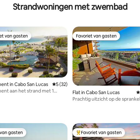
Strandwoningen met zwembad
iet van gasten
Favoriet van gasten
iet van gasten
Favoriet van gasten
ent in Cabo San Lucas
Gemiddelde beoordeling van 5 op 5, 32 r
5 (32)
nt aan het strand met 1
 van 4,95 op 5, 130 recensies
Flat in Cabo San Lucas
G
r | Zoëtry Casa del Mar |
Prachtig uitzicht op de sprank
d
- Enorm balkon
 van gasten
Favoriet van gasten
 van gasten
Topfavoriet van gasten