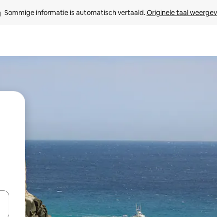
Sommige informatie is automatisch vertaald. 
Originele taal weerge
een keuze met je de pijltjestoetsen omhoog en omlaag, óf door te tikk