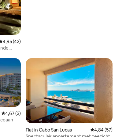
Gemiddelde beoordeling van 4,95 op 5, 42 recensies
4,95 (42)
inde
ecensies
Gemiddelde beoordeling van 4,67 op 5, 3 recensies
4,67 (3)
oceaan
Flat in Cabo San Lucas
Gemiddelde beoordelin
4,84 (57)
Spectaculair appartement met zeezicht