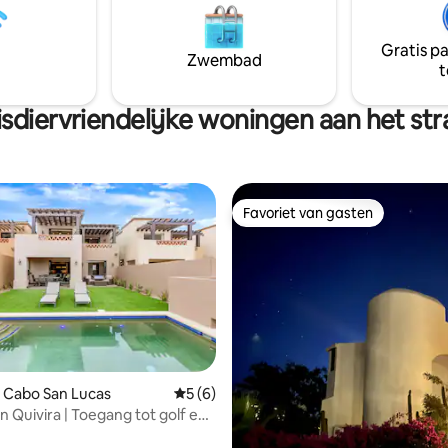
Gratis p
Zwembad
t
sdiervriendelijke woningen aan het st
Favoriet van gasten
Favoriet van gasten
g van 4,87 op 5, 39 recensies
 Cabo San Lucas
Gemiddelde beoordeling van 5 op 5, 6 r
5 (6)
 in Quivira | Toegang tot golf en