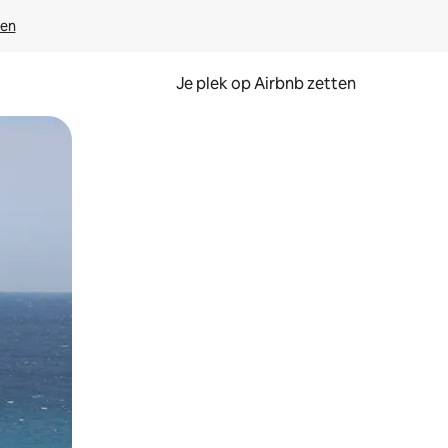
ven
Je plek op Airbnb zetten
en of swipen.