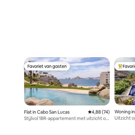
Favoriet van gasten
Favor
Favoriet van gasten
Topfavor
Woning in
Flat in Cabo San Lucas
Gemiddelde beoordelin
4,88 (74)
Uitzicht 
Stijlvol 1BR-appartement met uitzicht op
Pedregal V
de oceaan voor een perfect uitje