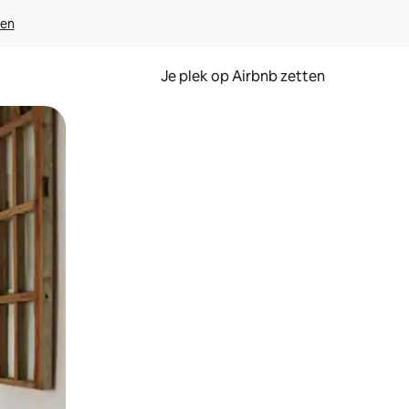
ven
Je plek op Airbnb zetten
en of swipen.