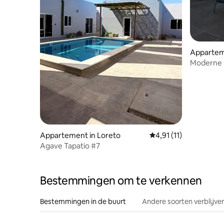
Appartem
Moderne s
#106
Appartement in Loreto
Gemiddelde beoordelin
4,91 (11)
Agave Tapatio #7
Bestemmingen om te verkennen
Bestemmingen in de buurt
Andere soorten verblijve