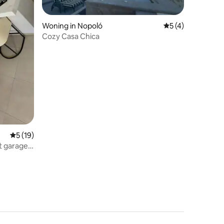
Woning in Nopoló
Gemiddelde beoor
5 (4)
Cozy Casa Chica
ecensies
Gemiddelde beoordeling van 5 op 5, 19 recensies
5 (19)
t garage