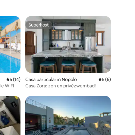
Superhost
Superhost
ecensies
Gemiddelde beoordeling van 5 op 5, 14 recensies
5 (14)
Casa particular in Nopoló
Gemiddelde beoord
5 (6)
lle WIFI
Casa Zora: zon en privézwembad!