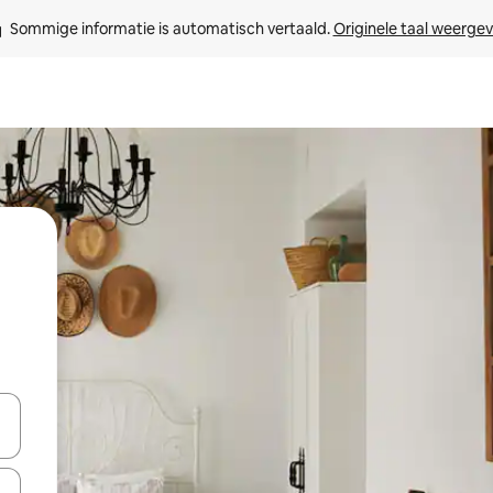
Sommige informatie is automatisch vertaald. 
Originele taal weerge
een keuze met je de pijltjestoetsen omhoog en omlaag, óf door te tikk