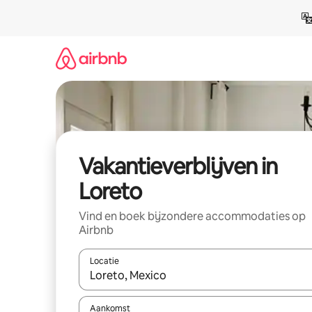
Ga
direct
naar
inhoud
Vakantieverblijven in
Loreto
Vind en boek bijzondere accommodaties op
Airbnb
Locatie
Wanneer er resultaten beschikbaar zijn, maak je 
Aankomst