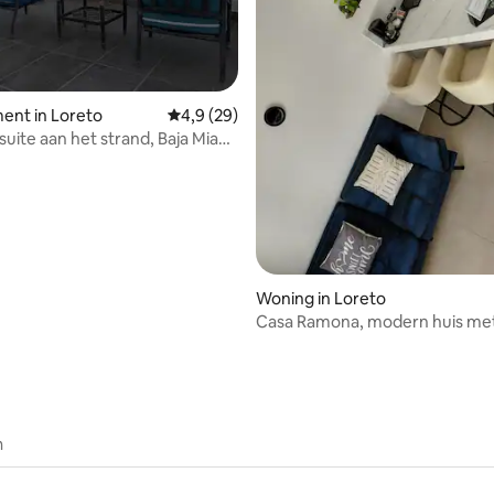
ent in Loreto
Gemiddelde beoordeling van 4,9 op 5, 29 r
4,9 (29)
uite aan het strand, Baja Mia
g van 4,91 op 5, 11 recensies
Woning in Loreto
Casa Ramona, modern huis me
op 5 minuten van Malecón
n