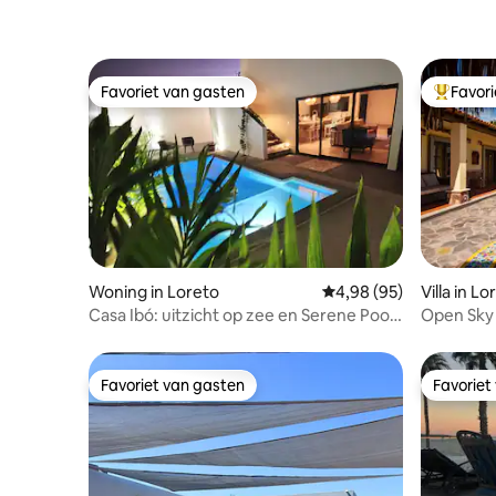
Favoriet van gasten
Favor
Favoriet van gasten
Topfavor
Woning in Loreto
Gemiddelde beoordelin
4,98 (95)
Villa in Lo
Casa Ibó: uitzicht op zee en Serene Pool
Open Sky 
Retreat
Favoriet van gasten
Favoriet
Favoriet van gasten
Favoriet