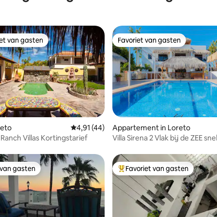
iet van gasten
Favoriet van gasten
iet van gasten
Favoriet van gasten
g van 4,98 op 5, 95 recensies
reto
Gemiddelde beoordeling van 4,91 op 5, 44 r
4,91 (44)
Appartement in Loreto
Ranch Villas Kortingstarief
Villa Sirena 2 Vlak bij de ZEE sne
 van gasten
Favoriet van gasten
 van gasten
Topfavoriet van gasten