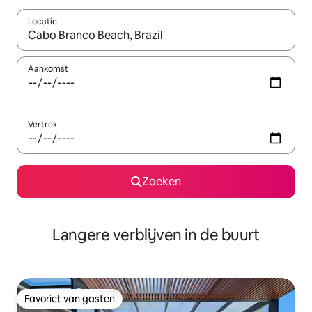
Locatie
Wanneer er resultaten beschikbaar zijn, maak je een keuze met 
Aankomst
Vertrek
Zoeken
Langere verblijven in de buurt
Favoriet van gasten
Favoriet van gasten