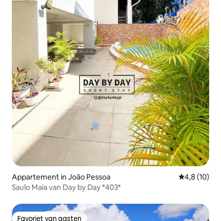
Appartement in João Pessoa
Gemiddelde b
4,8 (10)
Saulo Maia van Day by Day *403*
Favoriet van gasten