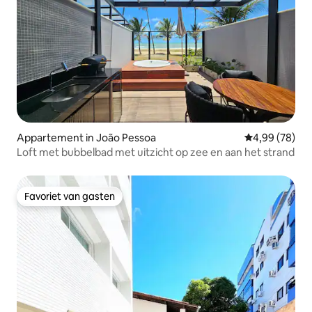
Appartement in João Pessoa
Gemiddelde be
4,99 (78)
Loft met bubbelbad met uitzicht op zee en aan het strand
Favoriet van gasten
Favoriet van gasten