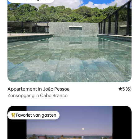
Favoriet van gasten
Appartement in João Pessoa
Gemiddeld
5 (6)
Zonsopgang in Cabo Branco
Favoriet van gasten
Topfavoriet van gasten