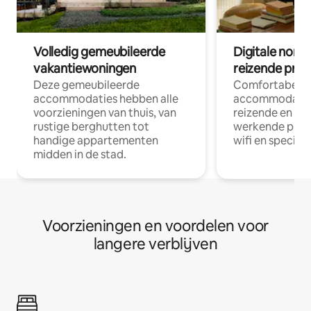
Volledig gemeubileerde
Digitale nom
vakantiewoningen
reizende prof
Deze gemeubileerde
Comfortabele
accommodaties hebben alle
accommodatie
voorzieningen van thuis, van
reizende en op
rustige berghutten tot
werkende profe
handige appartementen
wifi en special
midden in de stad.
Voorzieningen en voordelen voor
langere verblijven