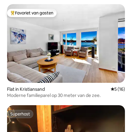
Favoriet van gasten
Topfavoriet van gasten
Flat in Kristiansand
Gemiddelde
5 (16)
Moderne familieparel op 30 meter van de zee.
Superhost
Superhost