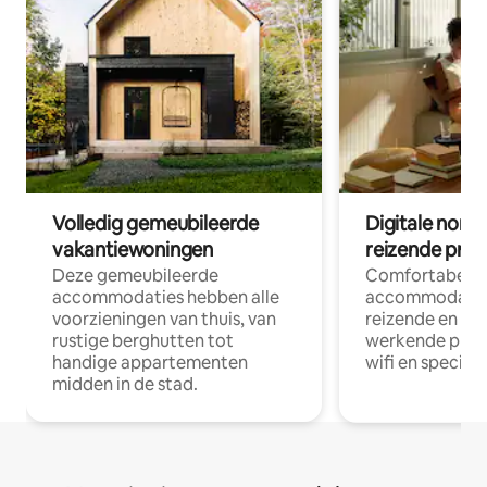
Volledig gemeubileerde
Digitale nom
vakantiewoningen
reizende prof
Deze gemeubileerde
Comfortabele
accommodaties hebben alle
accommodatie
voorzieningen van thuis, van
reizende en op
rustige berghutten tot
werkende profe
handige appartementen
wifi en special
midden in de stad.