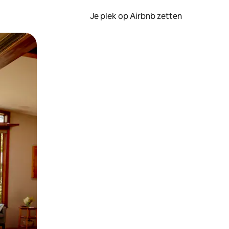
Je plek op Airbnb zetten
en of swipen.