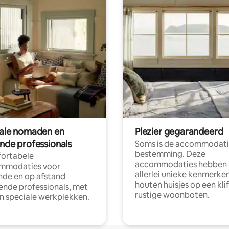
tale nomaden en
Plezier gegarandeerd
ende professionals
Soms is de accommodati
bestemming. Deze
ortabele
accommodaties hebben
mmodaties voor
allerlei unieke kenmerken
nde en op afstand
houten huisjes op een klif
nde professionals, met
rustige woonboten.
en speciale werkplekken.