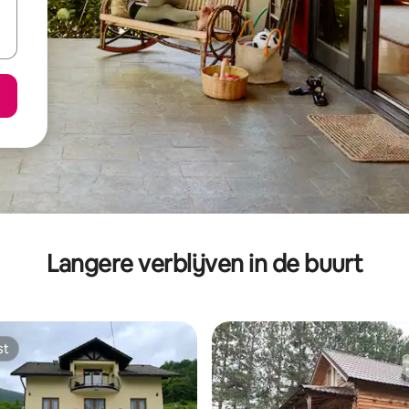
Langere verblijven in de buurt
st
st