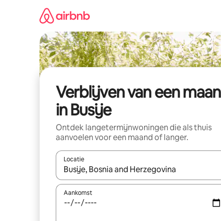
Ga
direct
naar
inhoud
Verblijven van een maa
in Busije
Ontdek langetermijnwoningen die als thuis
aanvoelen voor een maand of langer.
Locatie
Wanneer er resultaten beschikbaar zijn, maak je 
Aankomst