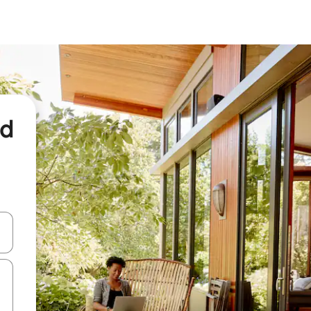
nd
een keuze met je de pijltjestoetsen omhoog en omlaag, óf door te tikk