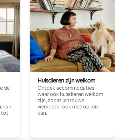
Huisdieren zijn welkom
e de
Ontdek accommodaties
waar ook huisdieren welkom
zijn, zodat je trouwe
, van
viervoeter ook mee op reis
 tot
kan.