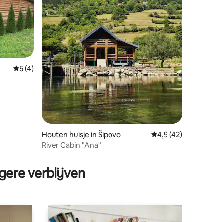
ecensies
Gemiddelde beoordeling van 5 op 5, 4 recensies
5 (4)
Houten huisje in Šipovo
Gemiddelde beoordel
4,9 (42)
River Cabin "Ana"
gere verblijven