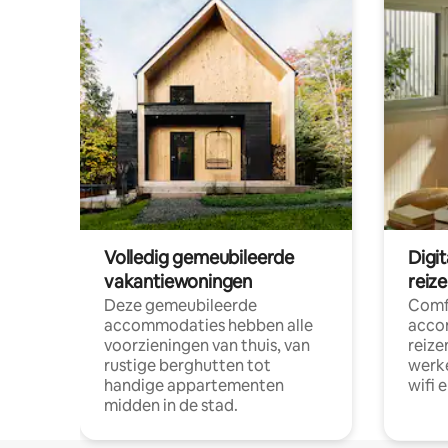
Volledig gemeubileerde
Digi
vakantiewoningen
reiz
Deze gemeubileerde
Comf
accommodaties hebben alle
acco
voorzieningen van thuis, van
reize
rustige berghutten tot
werke
handige appartementen
wifi 
midden in de stad.