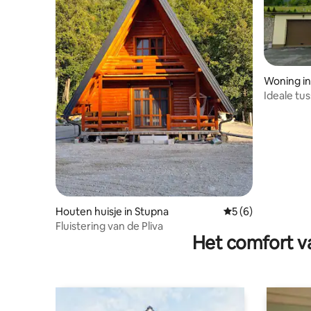
Woning in
Ideale tu
Houten huisje in Stupna
Gemiddelde beoord
5 (6)
Fluistering van de Pliva
Het comfort va