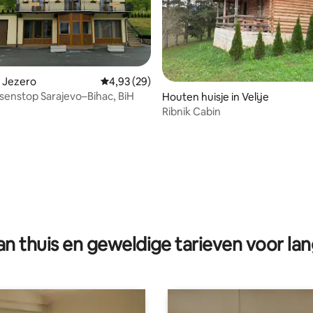
 Jezero
Gemiddelde beoordeling van 4,93 op 5, 29 r
4,93 (29)
ssenstop Sarajevo–Bihac, BiH
Houten huisje in Velije
Ribnik Cabin
eling van 5 op 5, 6 recensies
n thuis en geweldige tarieven voor lan