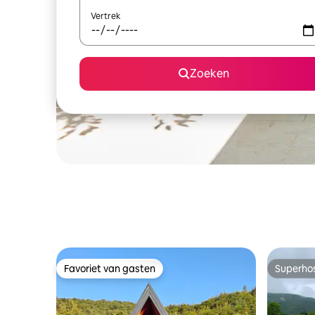
Vertrek
Zoeken
Favoriet van gasten
Superho
Favoriet van gasten
Superho