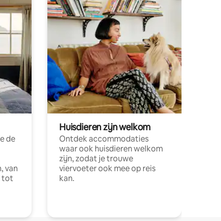
Huisdieren zijn welkom
e de
Ontdek accommodaties
waar ook huisdieren welkom
zijn, zodat je trouwe
, van
viervoeter ook mee op reis
 tot
kan.