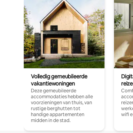
Volledig gemeubileerde
Digi
vakantiewoningen
reiz
Deze gemeubileerde
Comf
accommodaties hebben alle
acco
voorzieningen van thuis, van
reize
rustige berghutten tot
werke
handige appartementen
wifi 
midden in de stad.