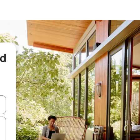
nd
een keuze met je de pijltjestoetsen omhoog en omlaag, óf door te tikk