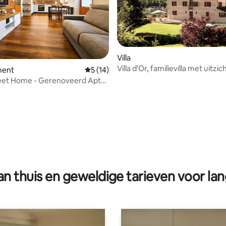
Villa
Villa d'Or, familievilla met uitzi
ment
Gemiddelde beoordeling van 5 op 5, 14 r
5 (14)
Dolomieten
eet Home - Gerenoveerd Apt
cht
g van 4,92 op 5, 24 recensies
n thuis en geweldige tarieven voor lan