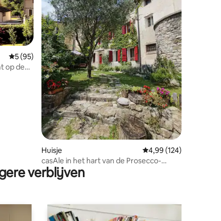
Gemiddelde beoordeling van 5 op 5, 95 recensies
5 (95)
cht op de
ecensies
Huisje
Gemiddelde beoordeling
4,99 (124)
casAle in het hart van de Prosecco-
gere verblijven
heuvels