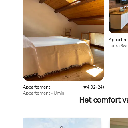
Apparte
Laura Sw
met Uitzi
Appartement
Gemiddelde beoordelin
4,92 (24)
Appartement • Umin
Het comfort va