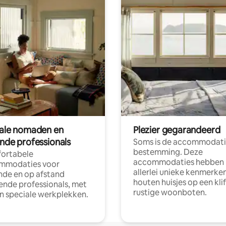
tale nomaden en
Plezier gegarandeerd
ende professionals
Soms is de accommodati
bestemming. Deze
ortabele
accommodaties hebben
mmodaties voor
allerlei unieke kenmerken
nde en op afstand
houten huisjes op een klif
nde professionals, met
rustige woonboten.
en speciale werkplekken.