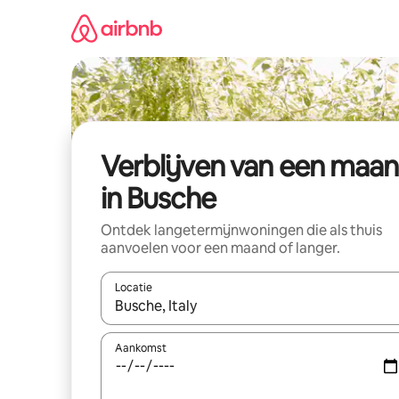
Ga
direct
naar
inhoud
Verblijven van een maa
in Busche
Ontdek langetermijnwoningen die als thuis
aanvoelen voor een maand of langer.
Locatie
Wanneer er resultaten beschikbaar zijn, maak je 
Aankomst