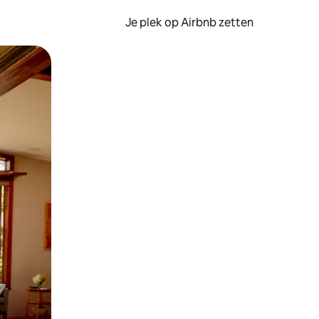
Je plek op Airbnb zetten
en of swipen.