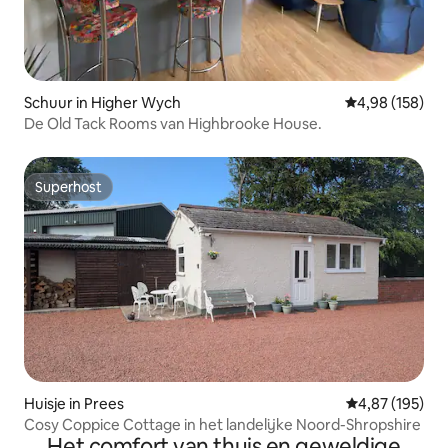
Schuur in Higher Wych
Gemiddelde beo
4,98 (158)
De Old Tack Rooms van Highbrooke House.
Superhost
Superhost
Huisje in Prees
Gemiddelde beo
4,87 (195)
Cosy Coppice Cottage in het landelijke Noord-Shropshire
Het comfort van thuis en geweldige