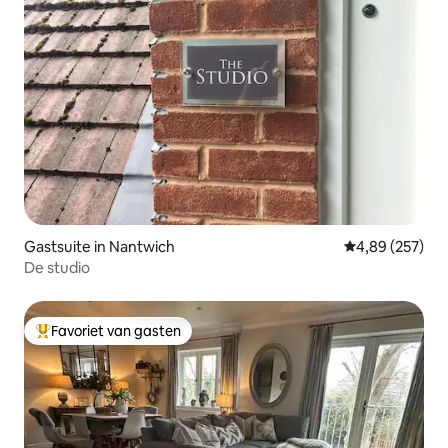
Gastsuite in Nantwich
Gemiddelde beo
4,89 (257)
De studio
Favoriet van gasten
Topfavoriet van gasten