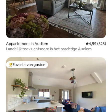
Appartement in Audlem
Gemiddelde beo
4,99 (328)
Landelijk toevluchtsoord in het prachtige Audlem
Favoriet van gasten
Topfavoriet van gasten