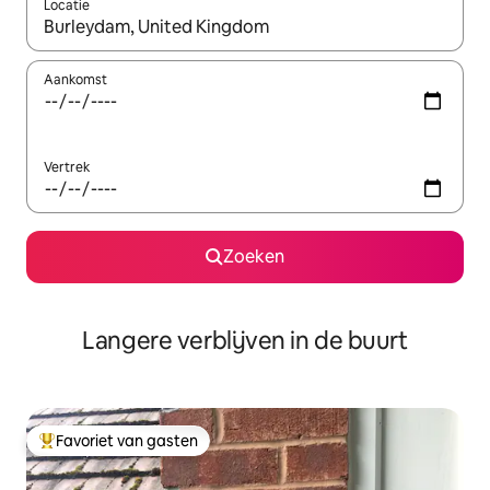
Locatie
Wanneer er resultaten beschikbaar zijn, maak je een keuze met 
Aankomst
Vertrek
Zoeken
Langere verblijven in de buurt
Favoriet van gasten
Topfavoriet van gasten