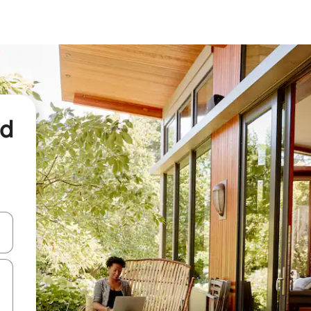
nd
een keuze met je de pijltjestoetsen omhoog en omlaag, óf door te tikk