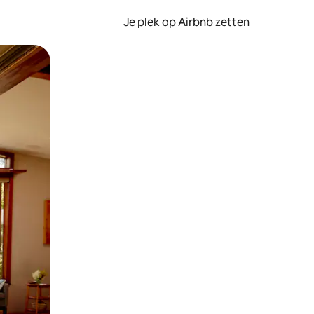
Je plek op Airbnb zetten
en of swipen.