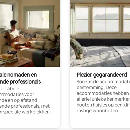
tale nomaden en
Plezier gegarandeerd
ende professionals
Soms is de accommodati
bestemming. Deze
ortabele
accommodaties hebben
mmodaties voor
allerlei unieke kenmerken
nde en op afstand
houten huisjes op een klif
nde professionals, met
rustige woonboten.
en speciale werkplekken.