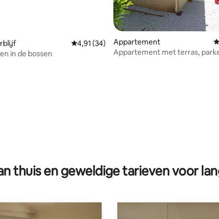
Appartement
G
blijf
Gemiddelde beoordeling van 4,91 op 5, 34 r
4,91 (34)
Appartement met terras, parke
en in de bossen
5 minuten van het stadscentr
g van 4,94 op 5, 35 recensies
n thuis en geweldige tarieven voor lan