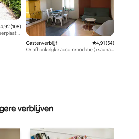
emiddelde beoordeling van 4,92 op 5, 108 recensies
4,92 (108)
ecensies
erplaats,
um
Gastenverblijf
Gemiddelde beoordeli
4,91 (54)
Onafhankelijke accommodatie (+sauna)
in oude boerderij
gere verblijven