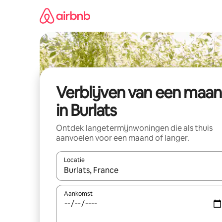
Ga
direct
naar
inhoud
Verblijven van een maa
in Burlats
Ontdek langetermijnwoningen die als thuis
aanvoelen voor een maand of langer.
Locatie
Wanneer er resultaten beschikbaar zijn, maak je 
Aankomst