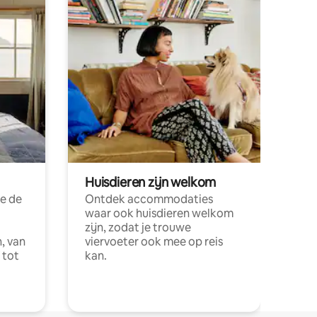
Huisdieren zijn welkom
e de
Ontdek accommodaties
waar ook huisdieren welkom
zijn, zodat je trouwe
, van
viervoeter ook mee op reis
 tot
kan.