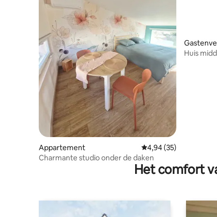
Gastenver
Huis midd
Appartement
Gemiddelde beoordelin
4,94 (35)
Charmante studio onder de daken
Het comfort va