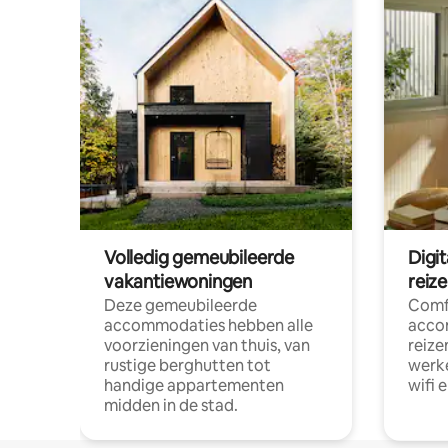
Volledig gemeubileerde
Digi
vakantiewoningen
reiz
Deze gemeubileerde
Comf
accommodaties hebben alle
acco
voorzieningen van thuis, van
reize
rustige berghutten tot
werke
handige appartementen
wifi 
midden in de stad.