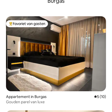
Burgas
Favoriet van gasten
Topfavoriet van gasten
Appartement in Burgas
Gemiddelde
5 (10)
Gouden parel van luxe