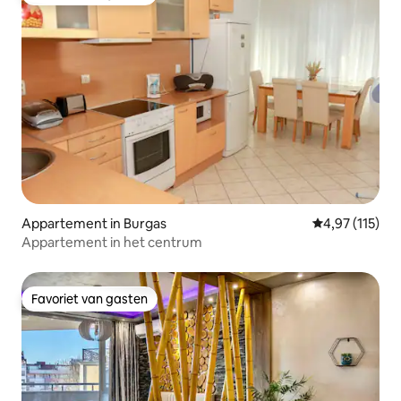
Favoriet van gasten
Appartement in Burgas
Gemiddelde be
4,97 (115)
Appartement in het centrum
Favoriet van gasten
Favoriet van gasten