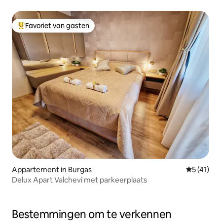
Favoriet van gasten
Topfavoriet van gasten
Appartement in Burgas
Gemiddeld
5 (41)
Delux Apart Valchevi met parkeerplaats
Bestemmingen om te verkennen