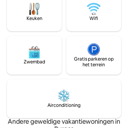
minuten lopen van de zee of het
tijdverdrijf laten
centrum van Burgas. Geschikt voor
in het centrum lig
koppels, reizigers en mensen die
van de hoofdstraa
Keuken
Wifi
houden van schone lucht,
bereikbaar vanaf d
schilderachtige hardlooproutes en
km van de trein- e
vogels kijken in het hart van Vic Pontica.
Gratis parkeren op
Zwembad
het terrein
Airconditioning
Andere geweldige vakantiewoningen in