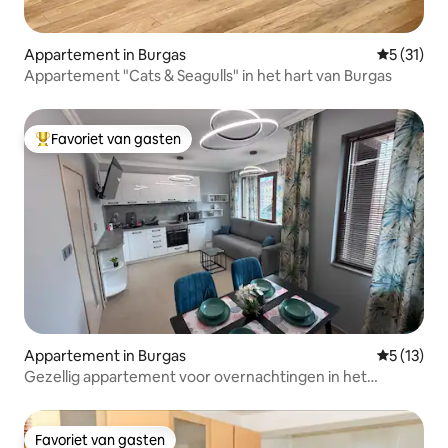
Appartement in Burgas
Gemiddeld
5 (31)
Appartement "Cats & Seagulls" in het hart van Burgas
Favoriet van gasten
Topfavoriet van gasten
Appartement in Burgas
Gemiddeld
5 (13)
Gezellig appartement voor overnachtingen in het
centrum van Sarafovo
Favoriet van gasten