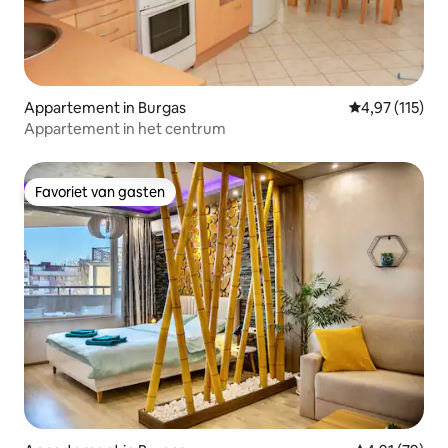
Appartement in Burgas
Gemiddelde be
4,97 (115)
Appartement in het centrum
Favoriet van gasten
Favoriet van gasten