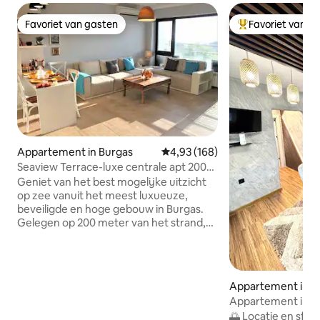
Favoriet van gasten
Favoriet van g
Favoriet van gasten
Topfavoriet van 
Appartement in Burgas
Gemiddelde beoordeling van 4,9
4,93 (168)
Seaview Terrace-luxe centrale apt 200m
van het strand
Geniet van het best mogelijke uitzicht
op zee vanuit het meest luxueuze,
beveiligde en hoge gebouw in Burgas.
Gelegen op 200 meter van het strand,
onze volledig uitgeruste, airco, 2 bdr apt,
kan 5 personen comfortabel passen en
heeft een extreem adembenemend
uitzicht en een groot balkon. Het
Appartement in B
prachtig ingerichte pand, vol licht en
Appartement in he
zeer geïsoleerd zal je een heerlijke
🌅 Locatie en sfee
nachtrust en een onvergetelijk