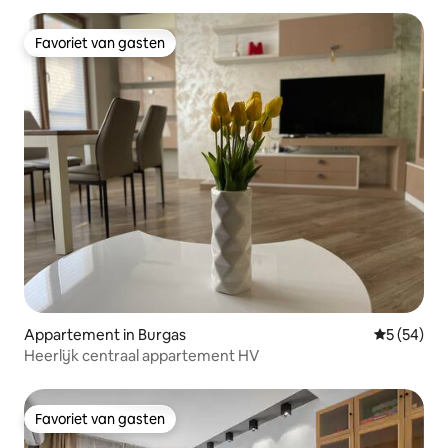
Favoriet van gasten
Favoriet van gasten
Appartement in Burgas
Gemiddelde
5 (54)
Heerlijk centraal appartement HV
Favoriet van gasten
Favoriet van gasten