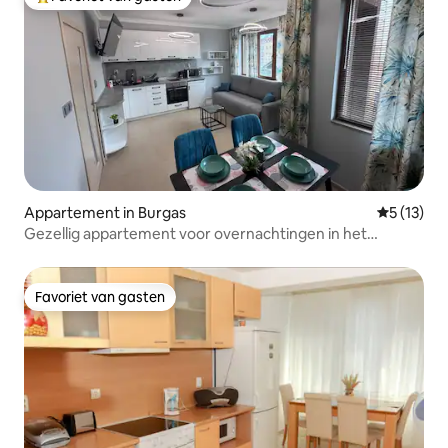
Topfavoriet van gasten
Appartement in Burgas
Gemiddeld
5 (13)
Gezellig appartement voor overnachtingen in het
centrum van Sarafovo
Favoriet van gasten
Favoriet van gasten