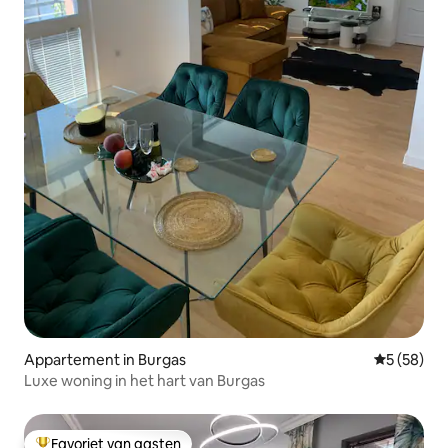
Appartement in Burgas
Gemiddelde
5 (58)
Luxe woning in het hart van Burgas
Favoriet van gasten