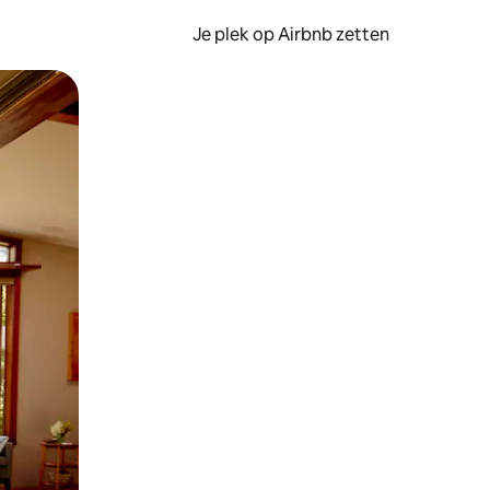
Je plek op Airbnb zetten
en of swipen.