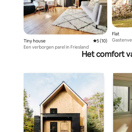
Flat
Gastenver
Tiny house
Gemiddelde beoorde
5 (10)
plattelan
Een verborgen parel in Friesland
Het comfort va