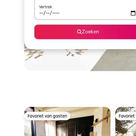
Vertrek
Zoeken
Favoriet van gasten
Favoriet
Favoriet van gasten
Favoriet