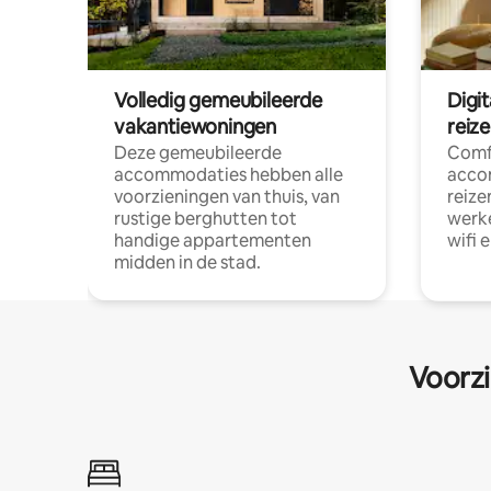
Volledig gemeubileerde
Digi
vakantiewoningen
reiz
Deze gemeubileerde
Comf
accommodaties hebben alle
acco
voorzieningen van thuis, van
reize
rustige berghutten tot
werke
handige appartementen
wifi 
midden in de stad.
Voorzi