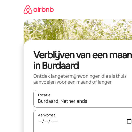
Ga
direct
naar
inhoud
Verblijven van een maa
in Burdaard
Ontdek langetermijnwoningen die als thuis
aanvoelen voor een maand of langer.
Locatie
Wanneer er resultaten beschikbaar zijn, maak je 
Aankomst