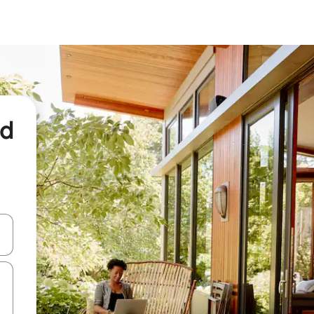
nd
een keuze met je de pijltjestoetsen omhoog en omlaag, óf door te tikk