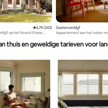
Gemiddelde beoordeling van 4,79 op 5, 242 r
4,79 (242)
Gastenverblijf
blijf op het Noord-Friese
Appartement aan het water me
ling van 5 op 5, 10 recensies
d
uitzicht
n thuis en geweldige tarieven voor lan