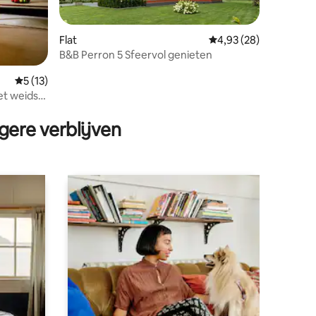
Flat
Gemiddelde beoordelin
4,93 (28)
B&B Perron 5 Sfeervol genieten
ecensies
Gemiddelde beoordeling van 5 op 5, 13 recensies
5 (13)
t weids
gere verblijven