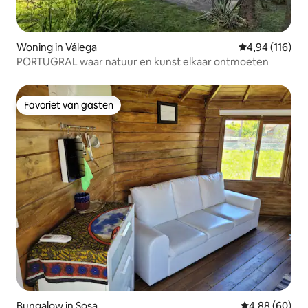
Woning in Válega
Gemiddelde beo
4,94 (116)
PORTUGRAL waar natuur en kunst elkaar ontmoeten
Favoriet van gasten
Favoriet van gasten
Bungalow in Sosa
Gemiddelde be
4,88 (60)