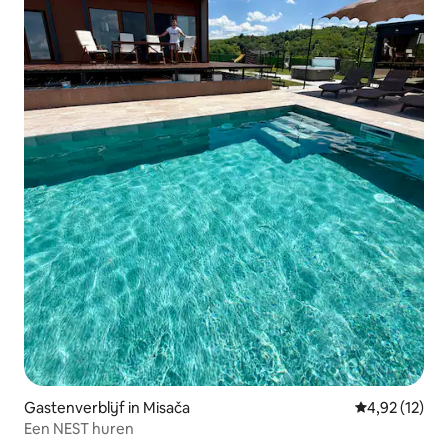
Gastenverblijf in Misača
Gemiddelde be
4,92 (12)
Een NEST huren