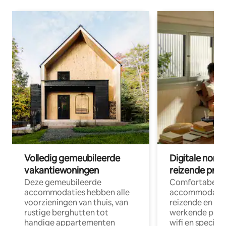
Volledig gemeubileerde
Digitale nom
vakantiewoningen
reizende prof
Deze gemeubileerde
Comfortabele
accommodaties hebben alle
accommodatie
voorzieningen van thuis, van
reizende en op
rustige berghutten tot
werkende profe
handige appartementen
wifi en special