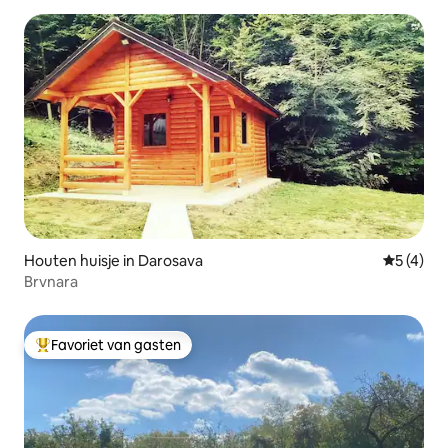
Houten huisje in Darosava
Gemiddeld
5 (4)
Brvnara
Favoriet van gasten
Topfavoriet van gasten