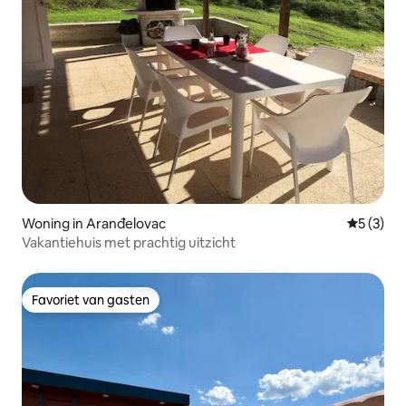
Woning in Aranđelovac
Gemiddeld
5 (3)
Vakantiehuis met prachtig uitzicht
Favoriet van gasten
Favoriet van gasten