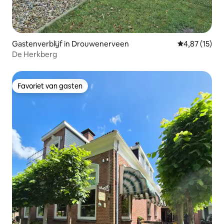
Gastenverblijf in Drouwenerveen
Gemiddelde be
4,87 (15)
De Herkberg
Favoriet van gasten
Favoriet van gasten