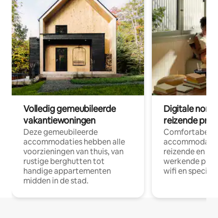
Volledig gemeubileerde
Digitale nom
vakantiewoningen
reizende prof
Deze gemeubileerde
Comfortabele
accommodaties hebben alle
accommodatie
voorzieningen van thuis, van
reizende en op
rustige berghutten tot
werkende profe
handige appartementen
wifi en special
midden in de stad.