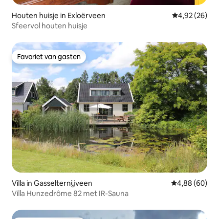
Houten huisje in Exloërveen
Gemiddelde be
4,92 (26)
Sfeervol houten huisje
Favoriet van gasten
Favoriet van gasten
Villa in Gasselternijveen
Gemiddelde be
4,88 (60)
Villa Hunzedrôme 82 met IR-Sauna