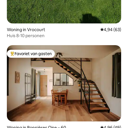
Woning in Vrocourt
Gemiddelde be
4,94 (63)
Huis 8-10 personen
Favoriet van gasten
Topfavoriet van gasten
Woning in Bonnières Oise – 60
Gemiddelde be
4,96 (49)