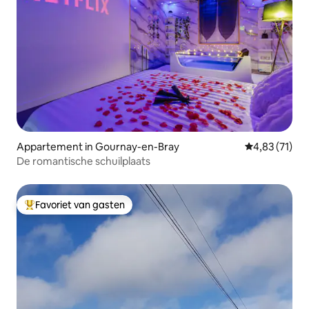
Appartement in Gournay-en-Bray
Gemiddelde be
4,83 (71)
De romantische schuilplaats
Favoriet van gasten
Topfavoriet van gasten