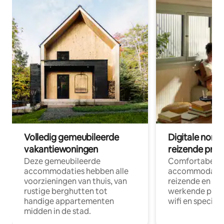
Volledig gemeubileerde
Digitale nom
vakantiewoningen
reizende prof
Deze gemeubileerde
Comfortabele
accommodaties hebben alle
accommodatie
voorzieningen van thuis, van
reizende en op
rustige berghutten tot
werkende profe
handige appartementen
wifi en special
midden in de stad.