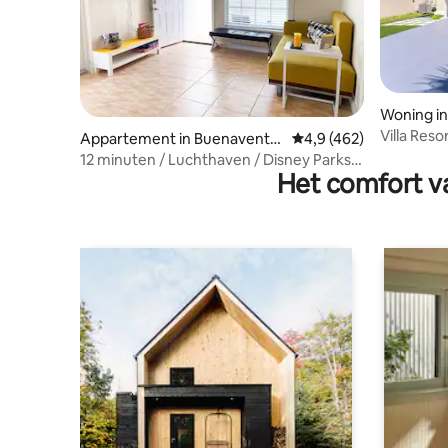
Woning i
es
Villa Reso
Appartement in Buenaventu
Gemiddelde beoordelin
4,9 (462)
ra Lakes
12 minuten / Luchthaven / Disney Parks /
Het comfort va
Gratis parkeren