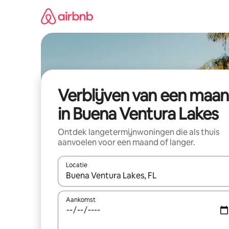
Ga
direct
naar
inhoud
Verblijven van een maa
in Buena Ventura Lakes
Ontdek langetermijnwoningen die als thuis
aanvoelen voor een maand of langer.
Locatie
Wanneer er resultaten beschikbaar zijn, maak je 
Aankomst