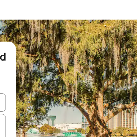
nd
een keuze met je de pijltjestoetsen omhoog en omlaag, óf door te tikk