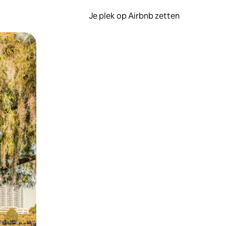
Je plek op Airbnb zetten
en of swipen.