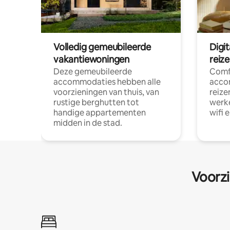
Volledig gemeubileerde
Digi
vakantiewoningen
reiz
Deze gemeubileerde
Comf
accommodaties hebben alle
acco
voorzieningen van thuis, van
reize
rustige berghutten tot
werke
handige appartementen
wifi 
midden in de stad.
Voorzi