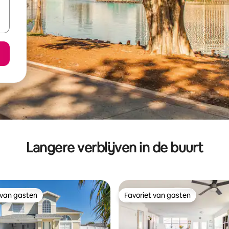
Langere verblijven in de buurt
 van gasten
Favoriet van gasten
 van gasten
Favoriet van gasten