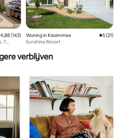
ecensies
emiddelde beoordeling van 4,88 op 5, 143 recensies
4,88 (143)
Woning in Kissimmee
Gemiddelde beoord
5 (21)
, 7
Sunshine Resort
en
gere verblijven