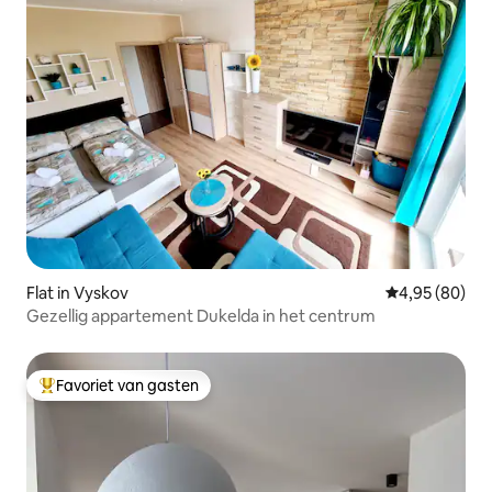
Flat in Vyskov
Gemiddelde be
4,95 (80)
Gezellig appartement Dukelda in het centrum
Favoriet van gasten
Topfavoriet van gasten