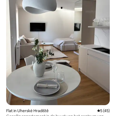
Flat in Uherské Hradiště
Gemiddelde
5 (45)