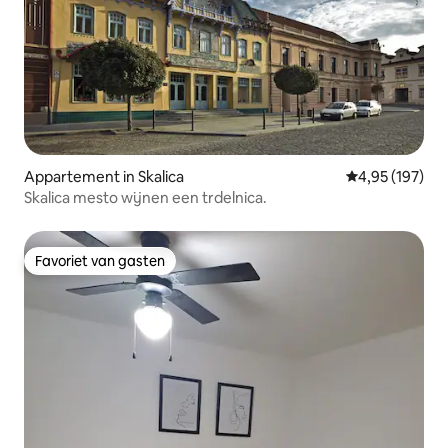
Appartement in Skalica
Gemiddelde beo
4,95 (197)
Skalica mesto wijnen een trdelnica.
Favoriet van gasten
Favoriet van gasten