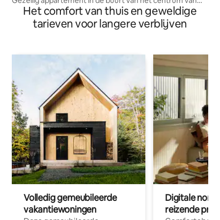
Gezellig appartement in de buurt van het centrum van
Het comfort van thuis en geweldige
Uherské Hradiště
tarieven voor langere verblijven
Volledig gemeubileerde
Digitale nom
vakantiewoningen
reizende prof