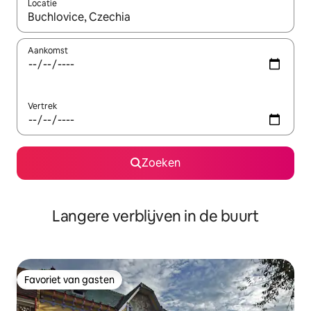
Locatie
Wanneer er resultaten beschikbaar zijn, maak je een keuze met 
Aankomst
Vertrek
Zoeken
Langere verblijven in de buurt
Favoriet van gasten
Favoriet van gasten