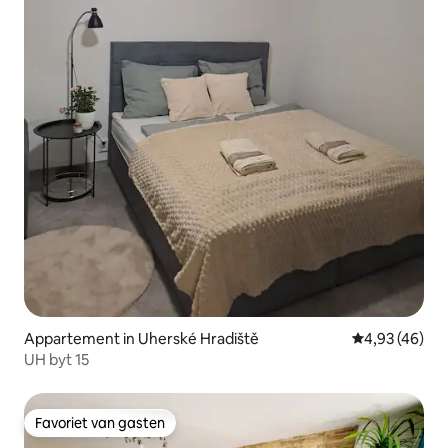
Appartement in Uherské Hradiště
Gemiddelde be
4,93 (46)
UH byt 15
Favoriet van gasten
Favoriet van gasten