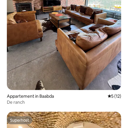
Appartement in Baabda
Gemiddeld
5 (12)
De ranch
Superhost
Superhost