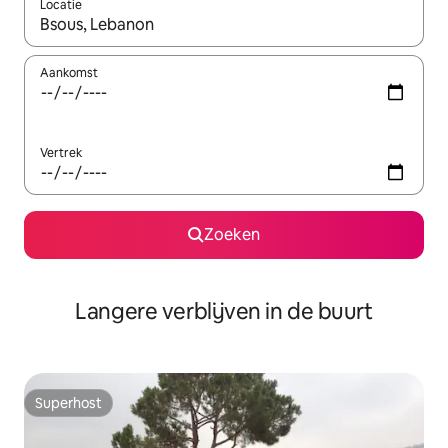
Locatie
Wanneer er resultaten beschikbaar zijn, maak je een keuze met 
Aankomst
Vertrek
Zoeken
Langere verblijven in de buurt
Superhost
Superhost