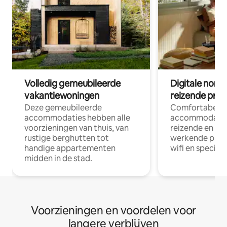
Volledig gemeubileerde
Digitale nom
vakantiewoningen
reizende prof
Deze gemeubileerde
Comfortabele
accommodaties hebben alle
accommodatie
voorzieningen van thuis, van
reizende en op
rustige berghutten tot
werkende profe
handige appartementen
wifi en special
midden in de stad.
Voorzieningen en voordelen voor
langere verblijven