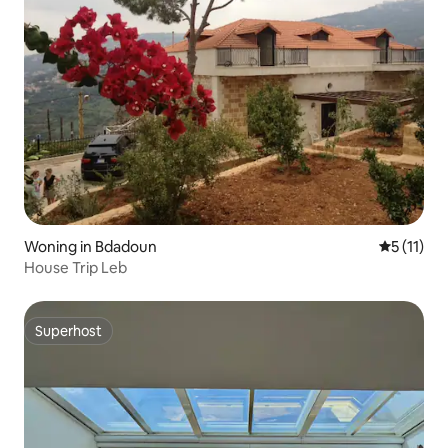
Woning in Bdadoun
Gemiddeld
5 (11)
House Trip Leb
Superhost
Superhost