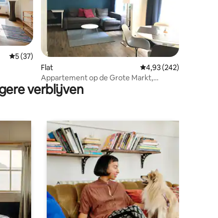
ecensies
Gemiddelde beoordeling van 5 op 5, 37 recensies
5 (37)
Flat
Gemiddelde beoordeling
4,93 (242)
Appartement op de Grote Markt,
gere verblijven
minimum 3 maanden