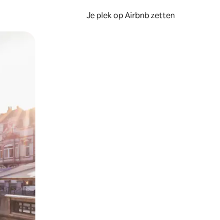
Je plek op Airbnb zetten
en of swipen.