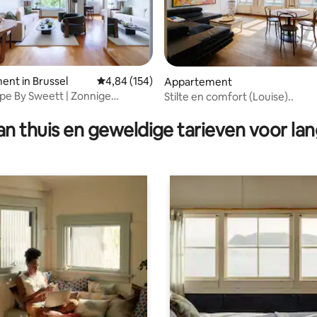
nt in Brussel
Gemiddelde beoordeling van 4,84 op 5, 154 r
4,84 (154)
Appartement
e By Sweett | Zonnige
Stilte en comfort (Louise)..
eling van 5 op 5, 4 recensies
studio
n thuis en geweldige tarieven voor lan