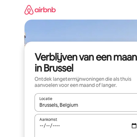
Ga
direct
naar
inhoud
Verblijven van een maa
in Brussel
Ontdek langetermijnwoningen die als thuis
aanvoelen voor een maand of langer.
Locatie
Wanneer er resultaten beschikbaar zijn, maak je 
Aankomst