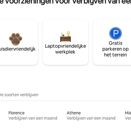
re voorzieningen voor verblijven van e
Gratis
Laptopvriendelijke
isdiervriendelijk
parkeren op
werkplek
het terrein
e soorten verblijven
Florence
Athene
Mi
Verblijven van een maand
Verblijven van een maand
Ver