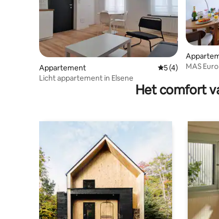
Apparteme
MAS Europ
Appartement
Gemiddelde beoord
5 (4)
Europese 
Licht appartement in Elsene
Het comfort va