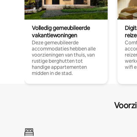
Volledig gemeubileerde
Digi
vakantiewoningen
reiz
Deze gemeubileerde
Comf
accommodaties hebben alle
acco
voorzieningen van thuis, van
reize
rustige berghutten tot
werke
handige appartementen
wifi 
midden in de stad.
Voorzi