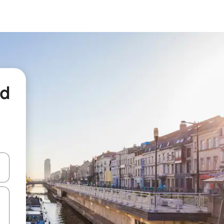
nd
een keuze met je de pijltjestoetsen omhoog en omlaag, óf door te tikk