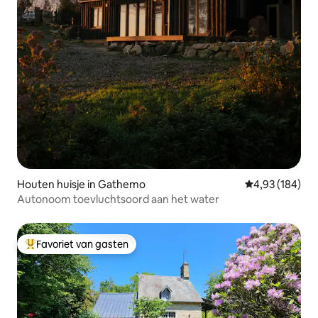
Houten huisje in Gathemo
Gemiddelde beo
4,93 (184)
Autonoom toevluchtsoord aan het water
Favoriet van gasten
Topfavoriet van gasten