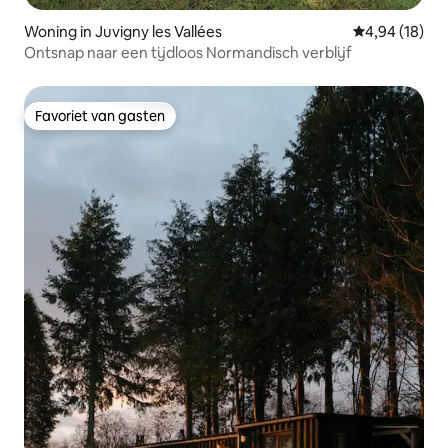
Woning in Juvigny les Vallées
Gemiddelde be
4,94 (18)
Ontsnap naar een tijdloos Normandisch verblijf
Favoriet van gasten
Favoriet van gasten