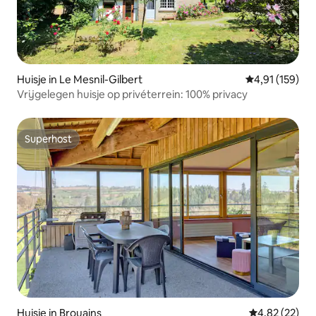
Huisje in Le Mesnil-Gilbert
Gemiddelde beo
4,91 (159)
Vrijgelegen huisje op privéterrein: 100% privacy
Superhost
Superhost
Huisje in Brouains
Gemiddelde be
4,82 (22)