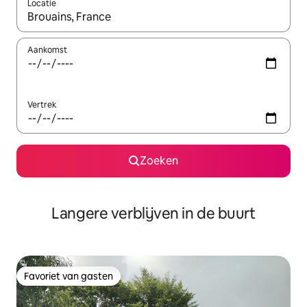
Locatie
Wanneer er resultaten beschikbaar zijn, maak je een keuze met 
Aankomst
Vertrek
Zoeken
Langere verblijven in de buurt
Favoriet van gasten
Favoriet van gasten