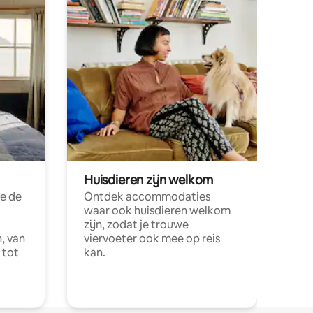
Huisdieren zijn welkom
e de
Ontdek accommodaties
waar ook huisdieren welkom
zijn, zodat je trouwe
, van
viervoeter ook mee op reis
 tot
kan.