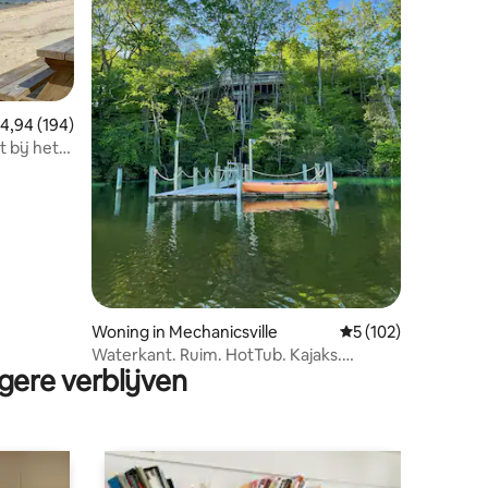
emiddelde beoordeling van 4,94 op 5, 194 recensies
4,94 (194)
t bij het
ecensies
Woning in Mechanicsville
Gemiddelde beoorde
5 (102)
Waterkant. Ruim. HotTub. Kajaks.
gere verblijven
HondenVriendelijk.