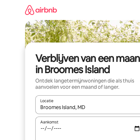
Ga
direct
naar
inhoud
Verblijven van een maa
in Broomes Island
Ontdek langetermijnwoningen die als thuis
aanvoelen voor een maand of langer.
Locatie
Wanneer er resultaten beschikbaar zijn, maak je 
Aankomst