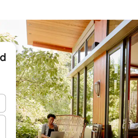
nd
een keuze met je de pijltjestoetsen omhoog en omlaag, óf door te tikk