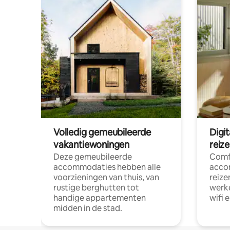
Volledig gemeubileerde
Digi
vakantiewoningen
reiz
Deze gemeubileerde
Comf
accommodaties hebben alle
acco
voorzieningen van thuis, van
reize
rustige berghutten tot
werke
handige appartementen
wifi 
midden in de stad.