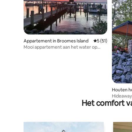
Appartement in Broomes Island
Gemiddelde beoorde
5 (51)
Mooi appartement aan het water op
Broomes Island
Houten hu
Hideaway 
Het comfort va
aan het w