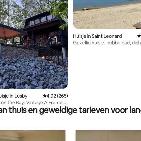
Huisje in Saint Leonard
G
Gezellig huisje, bubbelbad, dich
ling van 5 op 5, 51 recensies
strand, 1 uur naar DC
isje in Lusby
Gemiddelde beoordeling van 4,92 op 5, 265 r
4,92 (265)
on the Bay: Vintage A Frame
n thuis en geweldige tarieven voor lan
ater