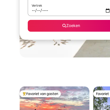
Vertrek
Zoeken
Favoriet van gasten
Favoriet
Topfavoriet van gasten
Favoriet