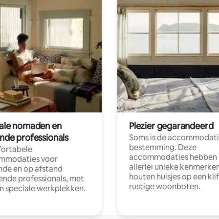
tale nomaden en
Plezier gegarandeerd
ende professionals
Soms is de accommodati
bestemming. Deze
ortabele
accommodaties hebben
mmodaties voor
allerlei unieke kenmerken
nde en op afstand
houten huisjes op een klif
nde professionals, met
rustige woonboten.
en speciale werkplekken.