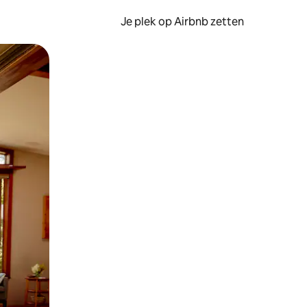
Je plek op Airbnb zetten
en of swipen.