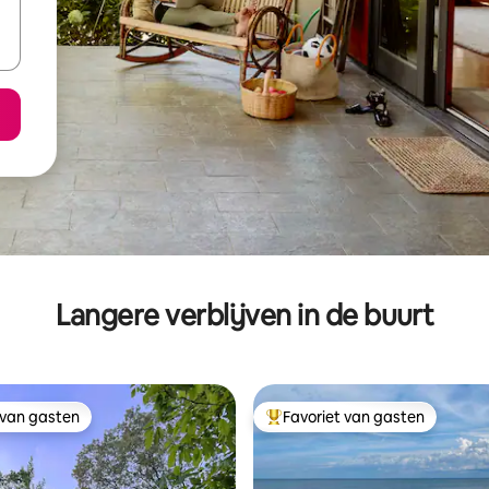
Langere verblijven in de buurt
 van gasten
Favoriet van gasten
 van gasten
Topfavoriet van gasten