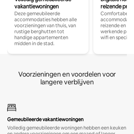
vakantiewoningen
reizende prof
Deze gemeubileerde
Comfortabele
accommodaties hebben alle
accommodatie
voorzieningen van thuis, van
reizende en op
rustige berghutten tot
werkende profe
handige appartementen
wifi en special
midden in de stad.
Voorzieningen en voordelen voor
langere verblijven
Gemeubileerde vakantiewoningen
Volledig gemeubileerde woningen hebben een keuken
en andere voorzieningen om een maand of langer