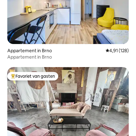
Appartement in Brno
Gemiddelde beo
4,91 (128)
Appartement in Brno
Favoriet van gasten
Topfavoriet van gasten