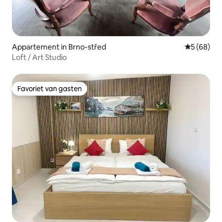
Appartement in Brno-střed
Gemiddelde
5 (68)
Loft / Art Studio
Favoriet van gasten
Favoriet van gasten