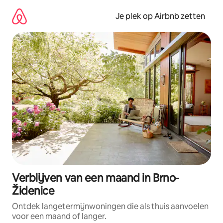
Ga
direct
Je plek op Airbnb zetten
naar
inhoud
Verblijven van een maand in Brno-
Židenice
Ontdek langetermijnwoningen die als thuis aanvoelen
voor een maand of langer.