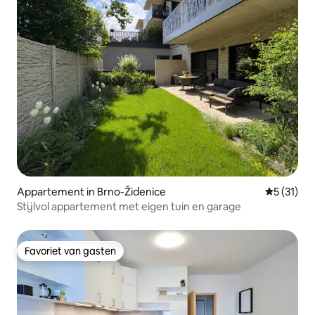
Appartement in Brno-Židenice
Gemiddeld
5 (31)
Stijlvol appartement met eigen tuin en garage
Favoriet van gasten
Favoriet van gasten