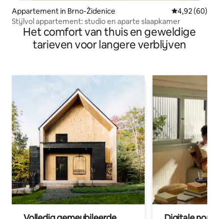
Appartement in Brno-Židenice
Gemiddelde be
4,92 (60)
Stijlvol appartement: studio en aparte slaapkamer
Het comfort van thuis en geweldige
tarieven voor langere verblijven
Volledig gemeubileerde
Digitale nom