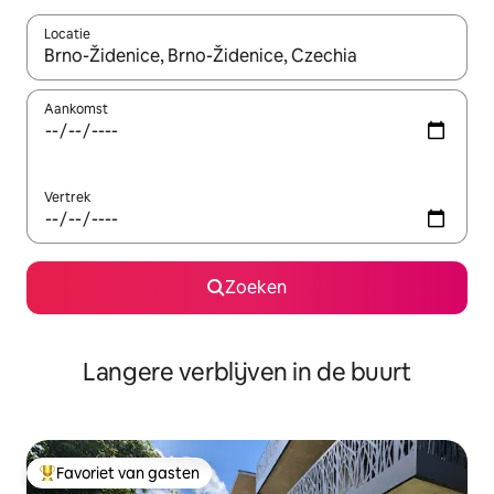
Locatie
Wanneer er resultaten beschikbaar zijn, maak je een keuze met 
Aankomst
Vertrek
Zoeken
Langere verblijven in de buurt
Favoriet van gasten
Topfavoriet van gasten