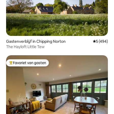
Gastenverblijf in Chipping Norton
Gemiddelde 
5 (494)
The Hayloft Little Tew
Favoriet van gasten
Topfavoriet van gasten