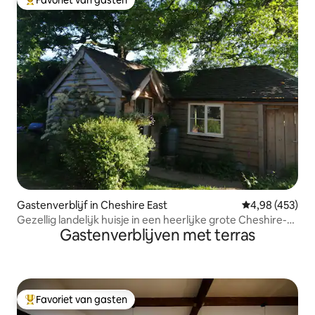
Topfavoriet van gasten
Gastenverblijf in Cheshire East
Gemiddelde beo
4,98 (453)
Gezellig landelijk huisje in een heerlijke grote Cheshire-
Gastenverblijven met terras
tuin
Favoriet van gasten
Topfavoriet van gasten