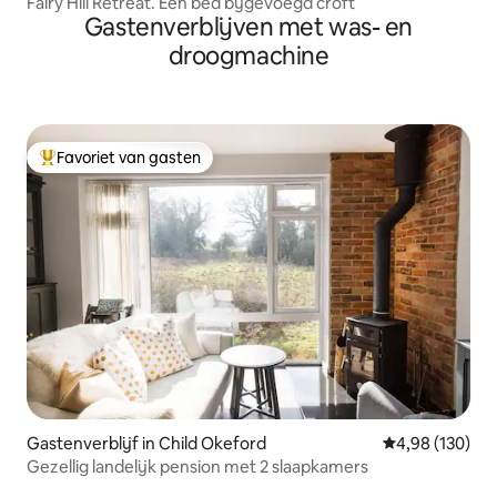
Fairy Hill Retreat. Een bed bijgevoegd croft
Gastenverblijven met was- en
droogmachine
Favoriet van gasten
Topfavoriet van gasten
Gastenverblijf in Child Okeford
Gemiddelde beo
4,98 (130)
Gezellig landelijk pension met 2 slaapkamers