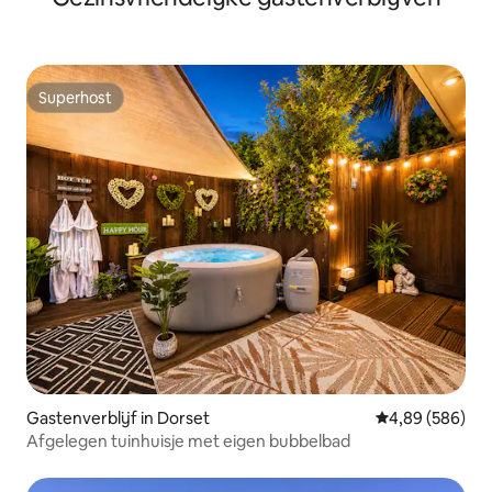
Superhost
Superhost
Gastenverblijf in Dorset
Gemiddelde beo
4,89 (586)
Afgelegen tuinhuisje met eigen bubbelbad