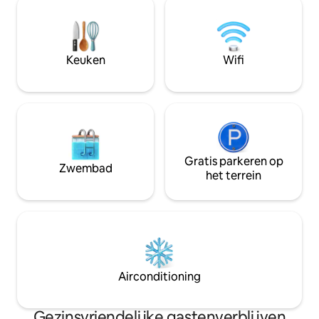
en de herfst kleurt de bomen in rijke,
lanen te verkennen
levendige kleuren. Ga naar buiten en
neem dan een duik
geniet van de zachte kabbelende
houtgestookte bu
golven, bekijk de wilde dieren of bezoek
een drankje op het 
het dorpje East Hoathly met zijn café,
Keuken
Wifi
geniet van het pra
winkel en pub op slechts enkele minuten
watervallen.
afstand.
Gratis parkeren op
Zwembad
het terrein
Airconditioning
Gezinsvriendelijke gastenverblijven