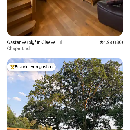
Gastenverblijf in Cleeve Hill
Gemiddelde beo
4,99 (186)
Chapel End
Favoriet van gasten
Topfavoriet van gasten