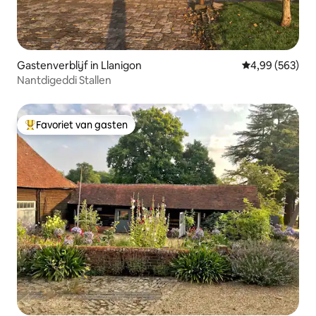
Gastenverblijf in Llanigon
Gemiddelde beo
4,99 (563)
Nantdigeddi Stallen
Favoriet van gasten
Topfavoriet van gasten