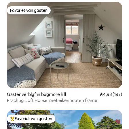
Favoriet van gasten
Favoriet van gasten
Gastenverblijf in bugmore hill
Gemiddelde beo
4,93 (197)
Prachtig 'Loft House' met eikenhouten frame
Favoriet van gasten
Topfavoriet van gasten