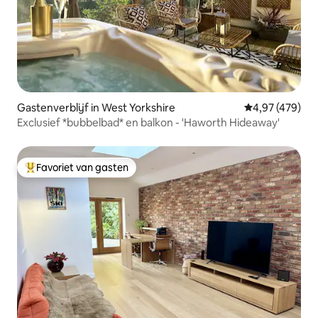
Gastenverblijf in West Yorkshire
Gemiddelde beo
4,97 (479)
Exclusief *bubbelbad* en balkon - 'Haworth Hideaway'
Favoriet van gasten
Topfavoriet van gasten