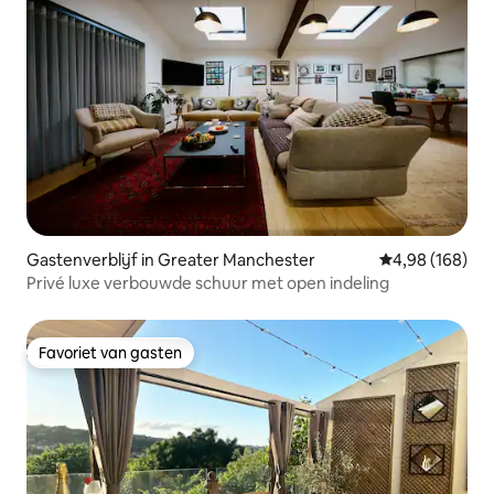
Gastenverblijf in Greater Manchester
Gemiddelde beo
4,98 (168)
Privé luxe verbouwde schuur met open indeling
Favoriet van gasten
Favoriet van gasten