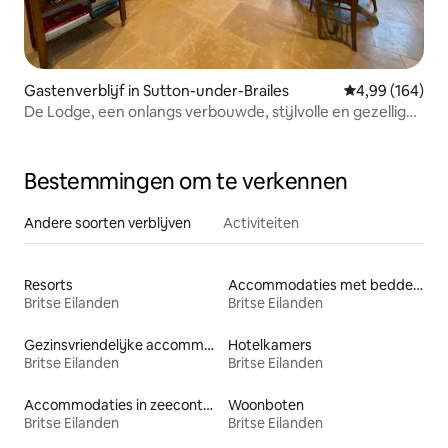
Gastenverblijf in Sutton-under-Brailes
Gemiddelde beo
4,99 (164)
De Lodge, een onlangs verbouwde, stijlvolle en gezellige
schuur.
Bestemmingen om te verkennen
Andere soorten verblijven
Activiteiten
Resorts
Accommodaties met bedden op toegankelijke hoogte
Britse Eilanden
Britse Eilanden
Gezinsvriendelijke accommodaties
Hotelkamers
Britse Eilanden
Britse Eilanden
Accommodaties in zeecontainers
Woonboten
Britse Eilanden
Britse Eilanden