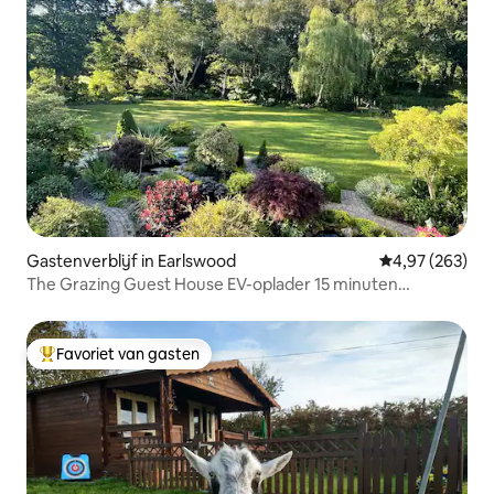
Gastenverblijf in Earlswood
Gemiddelde beo
4,97 (263)
The Grazing Guest House EV-oplader 15 minuten
BHX/NEC
Favoriet van gasten
Topfavoriet van gasten