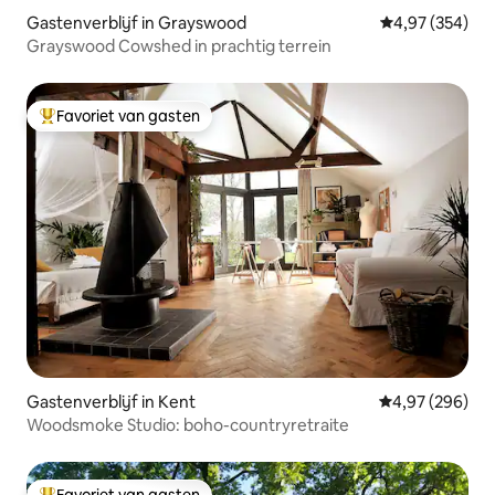
Gastenverblijf in Grayswood
Gemiddelde beo
4,97 (354)
Grayswood Cowshed in prachtig terrein
Favoriet van gasten
Topfavoriet van gasten
Gastenverblijf in Kent
Gemiddelde beo
4,97 (296)
Woodsmoke Studio: boho-countryretraite
Favoriet van gasten