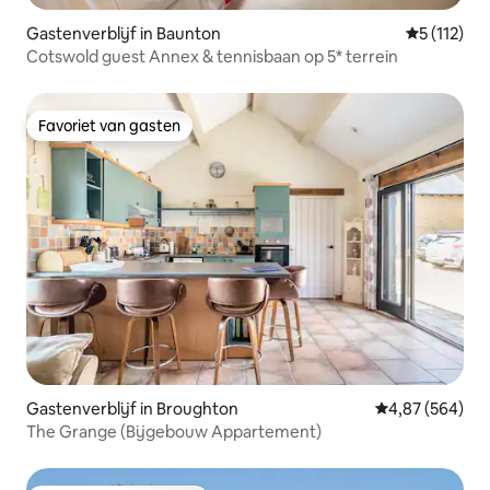
Gastenverblijf in Baunton
Gemiddelde
5 (112)
Cotswold guest Annex & tennisbaan op 5* terrein
Favoriet van gasten
Favoriet van gasten
Gastenverblijf in Broughton
Gemiddelde beo
4,87 (564)
The Grange (Bijgebouw Appartement)