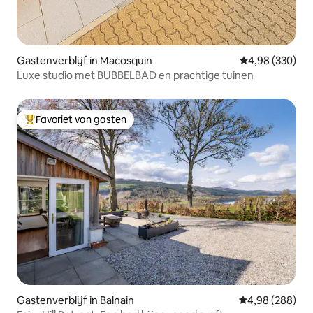
Gastenverblijf in Macosquin
Gemiddelde beo
4,98 (330)
Luxe studio met BUBBELBAD en prachtige tuinen
Favoriet van gasten
Topfavoriet van gasten
Gastenverblijf in Balnain
Gemiddelde beo
4,98 (288)