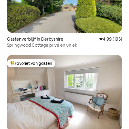
Gastenverblijf in Derbyshire
Gemiddelde beo
4,99 (195)
Springwood Cottage privé en uniek
Favoriet van gasten
Topfavoriet van gasten