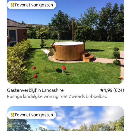
Favoriet van gasten
Topfavoriet van gasten
Gastenverblijf in Lancashire
Gemiddelde beo
4,99 (624)
Rustige landelijke woning met Zweeds bubbelbad
Favoriet van gasten
Topfavoriet van gasten