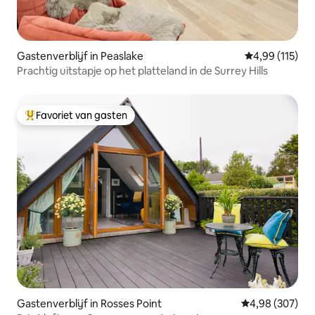
Gastenverblijf in Peaslake
Gemiddelde beo
4,99 (115)
Prachtig uitstapje op het platteland in de Surrey Hills
Favoriet van gasten
Topfavoriet van gasten
Gastenverblijf in Rosses Point
Gemiddelde beo
4,98 (307)