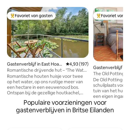
Favoriet van gasten
Favoriet van g
Topfavoriet van gasten
Topfavoriet van 
Gastenverblijf in East Hoath
Gemiddelde beoordeling van 4,9
4,93 (197)
Gastenverblijf in
ly
Romantische drijvende hut – ‘The Water
The Old Potting Sh
Snug’
Romantische houten huisje voor twee
toevluchtsoord m
De Old Potting Sh
op het water, op ons rustige meer van
schuilplaats voor
een hectare in een eeuwenoud bos.
tuin van het huis
Ontspan bij de gezellige houtkachel,
een eigen ingang.
kook in de volledig uitgeruste keuken en
Populaire voorzieningen voor
volledig afgelege
ontwaak met een magisch uitzicht op
slechts een minuu
gastenverblijven in Britse Eilanden
het meer vanuit elke kamer. Geniet in de
's mooie pubs en c
lente van het bos met hyacinten en
perfecte uitvalsba
delicate bloemen; de zomer brengt
heuvels direct van
lange gouden avonden boven het meer,
onze elektrische f