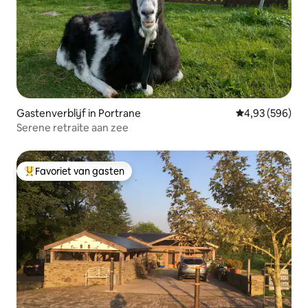
Gastenverblijf in Portrane
Gemiddelde beo
4,93 (596)
Serene retraite aan zee
Favoriet van gasten
Topfavoriet van gasten