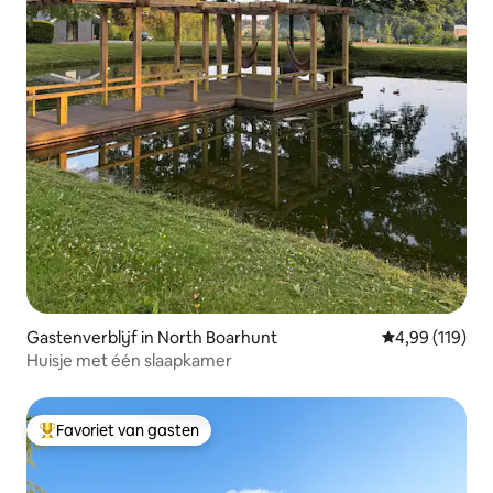
Gastenverblijf in North Boarhunt
Gemiddelde beo
4,99 (119)
Huisje met één slaapkamer
Favoriet van gasten
Topfavoriet van gasten