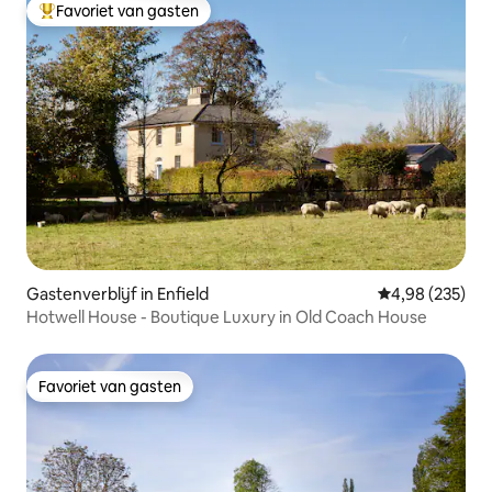
Favoriet van gasten
Topfavoriet van gasten
Gastenverblijf in Enfield
Gemiddelde beo
4,98 (235)
Hotwell House - Boutique Luxury in Old Coach House
Favoriet van gasten
Favoriet van gasten