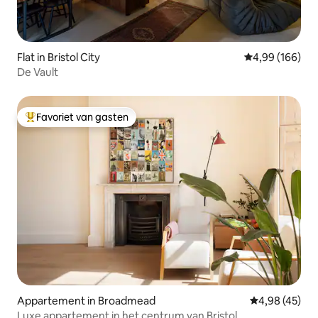
Flat in Bristol City
Gemiddelde beo
4,99 (166)
De Vault
Favoriet van gasten
Topfavoriet van gasten
Appartement in Broadmead
Gemiddelde be
4,98 (45)
Luxe appartement in het centrum van Bristol