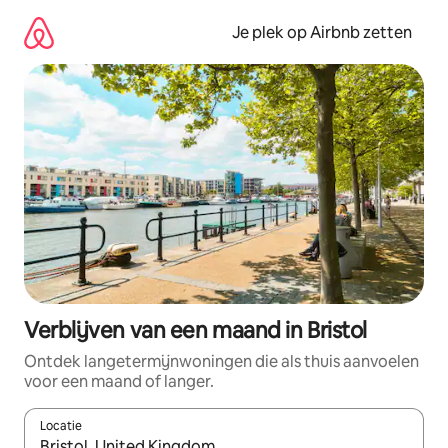
Ga
direct
Je plek op Airbnb zetten
naar
inhoud
Verblijven van een maand in Bristol
Ontdek langetermijnwoningen die als thuis aanvoelen
voor een maand of langer.
Locatie
Wanneer er resultaten beschikbaar zijn, maak je een keuze met 