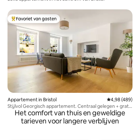
Favoriet van gasten
Topfavoriet van gasten
Appartement in Bristol
Gemiddelde beo
4,98 (489)
Stijlvol Georgisch appartement. Centraal gelegen + gratis
Het comfort van thuis en geweldige
parkeren
tarieven voor langere verblijven