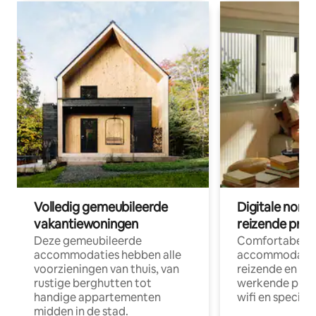
Volledig gemeubileerde
Digitale nom
vakantiewoningen
reizende prof
Deze gemeubileerde
Comfortabele
accommodaties hebben alle
accommodatie
voorzieningen van thuis, van
reizende en op
rustige berghutten tot
werkende profe
handige appartementen
wifi en special
midden in de stad.