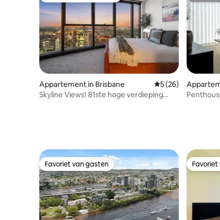
Appartement in Brisbane
Gemiddelde beoorde
5 (26)
Appartem
Skyline Views! 81ste hoge verdieping
Penthous
CBD • Zwembad + WIFI
bubbelba
Favoriet van gasten
Favoriet
Favoriet van gasten
Favoriet