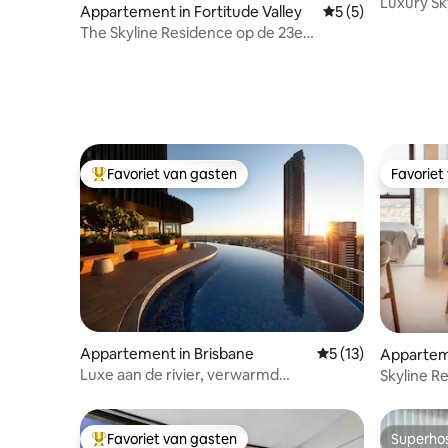
Luxury Sk
Appartement in Fortitude Valley
Gemiddelde beoord
5 (5)
Parking S
The Skyline Residence op de 23e
verdieping
Favoriet van gasten
Favoriet
Topfavoriet van gasten
Favoriet
Appartement in Brisbane
Gemiddelde beoorde
5 (13)
Appartem
Luxe aan de rivier, verwarmd
Skyline Re
overloopzwembad, parkeergelegenheid
parkeerpl
Favoriet van gasten
Superho
Topfavoriet van gasten
Superho