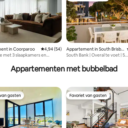
ling van 5 op 5, 26 recensies
ent in Coorparoo
Gemiddelde beoordeling van 4,94 op 5, 54 r
4,94 (54)
Appartement in South Brisba
ne
e met 3 slaapkamers en
South Bank | Overal te voet | 5
d
slaapplaatsen | Parking
Appartementen met bubbelbad
 van gasten
Favoriet van gasten
 van gasten
Favoriet van gasten