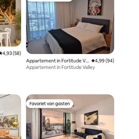
ecensies
Gemiddelde beoordeling van 4,93 op 5, 58 recensies
4,93 (58)
Appartement in Fortitude Val
Gemiddelde beoordelin
4,99 (94)
ley
Appartement in Fortitude Valley
Favoriet van gasten
Favoriet van gasten