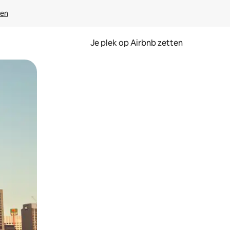
ven
Je plek op Airbnb zetten
en of swipen.