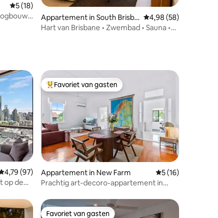
Gemiddelde beoordeling van 5 op 5, 18 recensies
5 (18)
hoogbouw •
Appartement in South Brisba
Gemiddelde beoordelin
4,98 (58)
ruimte en
ne
Hart van Brisbane • Zwembad • Sauna •
Gratis parkeren
Favoriet van gasten
Topfavoriet van gasten
Gemiddelde beoordeling van 4,79 op 5, 97 recensies
4,79 (97)
ecensies
Appartement in New Farm
Gemiddelde beoord
5 (16)
t op de
Prachtig art-decoro-appartement in
New Farm
Favoriet van gasten
Favoriet van gasten