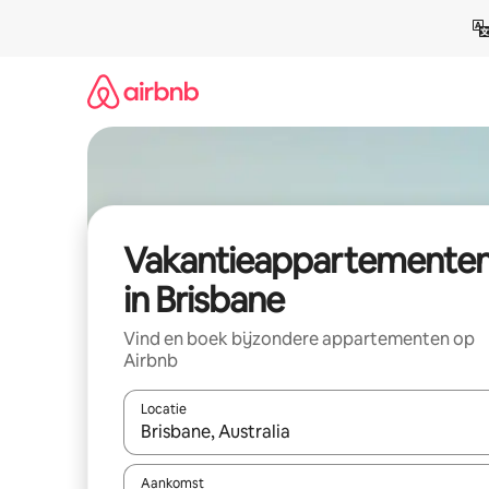
Ga
direct
naar
inhoud
Vakantieappartemente
in Brisbane
Vind en boek bijzondere appartementen op
Airbnb
Locatie
Wanneer er resultaten beschikbaar zijn, maak je 
Aankomst