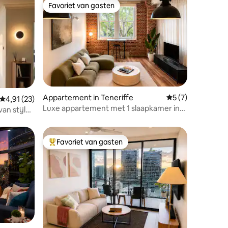
Favoriet van gasten
Favoriet van gasten
ecensies
Appartement in Teneriffe
Gemiddelde beoor
5 (7)
Gemiddelde beoordeling van 4,91 op 5, 23 recensies
4,91 (23)
Luxe appartement met 1 slaapkamer in
an stijl
Woolstore in Teneriffe
Favoriet van gasten
Topfavoriet van gasten
ecensies