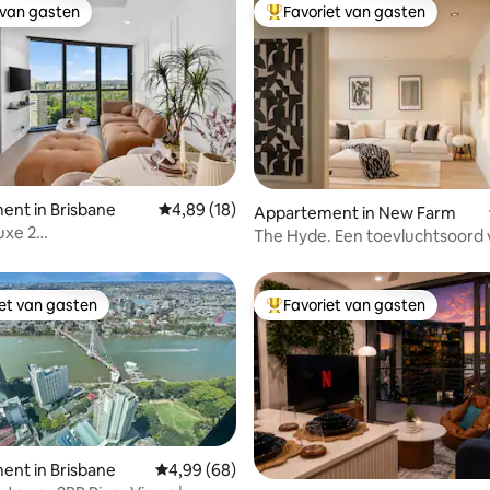
 van gasten
Favoriet van gasten
 van gasten
Topfavoriet van gasten
ling van 5 op 5, 44 recensies
ent in Brisbane
Gemiddelde beoordeling van 4,89 op 5, 18 r
4,89 (18)
Appartement in New Farm
uxe 2
The Hyde. Een toevluchtsoord v
ers•Uitzicht•Zwembad•Fitnessruimte•Xbox
en luxe.
iet van gasten
Favoriet van gasten
iet van gasten
Topfavoriet van gasten
ent in Brisbane
Gemiddelde beoordeling van 4,99 op 5, 68 r
4,99 (68)