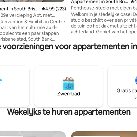
 van 4,98 op 5, 141 recensies
Appartement in South Bris
Ge
4
bane
Penthouse-studio met eigen b
nt in South Brisb
Gemiddelde beoordeling van 4,99 op 5, 223 r
4,99 (223)
het dak
Welkom in je stedelijke oase! 
 29e verdieping Apt. met
studio beschikt over een privét
bed en parkeerplaats
Convention & Exhibition Centre
de tuin op het dak met uitzicht
t hart van het culturele Zuid-
achterland. Geniet van het open
 op slechts een paar stappen
ontwerp met kamerhoge rame
Brisbane stad, South Bank
kitchenette, eetkamer, lounge
e voorzieningen voor appartementen in
, QPAC, Museum en West End
slaapkamer. Perfect voor werk 
al binnen loopafstand. Mijn
ontspanning, yoga of kleine
ebben ook toegang tot een
bijeenkomsten. Heeft een studeertafel
 recreatiegebied, waaronder
en grote eettafel. Ideale locatie voor
rmde spa, fitnessruimte,
Southbank, The Gabba, QPAC,
 en een prachtig zwembad.
Riverstage, Suncorp Stadium e
e dag dat je zonnebaadt bij
Convention Centre. Inclusief e
bad of breng het door met het
smart-tv + gratis Netflix en grat
Gratis p
 van de eindeloze
Zwembad
parkeergelegenheid. Een perf
t
ardigheden om je heen. Hier
toevluchtsoord in de stad!
 zijn best genieten van South
Wekelijks te huren appartementen