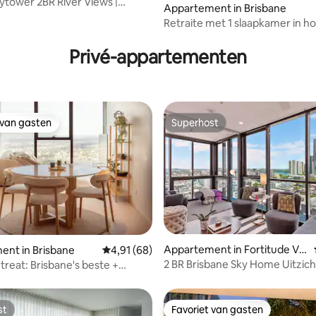
ytower 2BR River Views |
eling van 5 op 5, 5 recensies
Appartement in Brisbane
leeps 5
Retraite met 1 slaapkamer in 
Toegang tot zwembad, fitness
sauna
Privé-appartementen
 van gasten
Superhost
 van gasten
Superhost
ling van 5 op 5, 13 recensies
Appartement in Fortitude Vall
ent in Brisbane
Gemiddelde beoordeling van 4,91 op 5, 68 r
4,91 (68)
ey
2 BR Brisbane Sky Home Uitzich
treat: Brisbane's beste +
stad, brug en rivier
aats
st
Favoriet van gasten
st
Favoriet van gasten