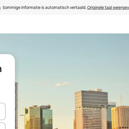
Sommige informatie is automatisch vertaald. 
Originele taal weerge
n
een keuze met je de pijltjestoetsen omhoog en omlaag, óf door te tikk