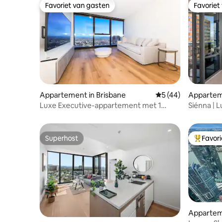
Favoriet van gasten
Favoriet
Favoriet van gasten
Favoriet
Appartement in Brisbane
Gemiddelde beoorde
5 (44)
Appartem
Luxe Executive-appartement met 1
Siénna | L
slaapkamer en uitzicht op de rivier
slaapkam
Superhost
Favor
Superhost
Topfavor
Appartem