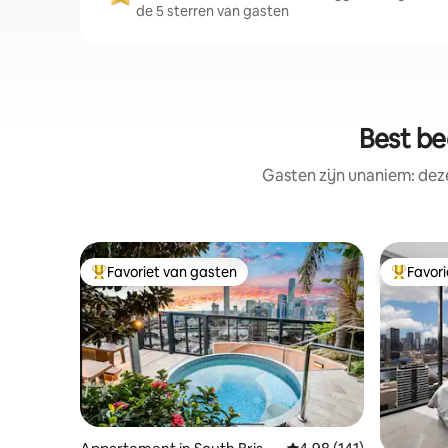
de 5 sterren van gasten
Best be
Gasten zijn unaniem: dez
Favoriet van gasten
Favor
Topfavoriet van gasten
Topfavor