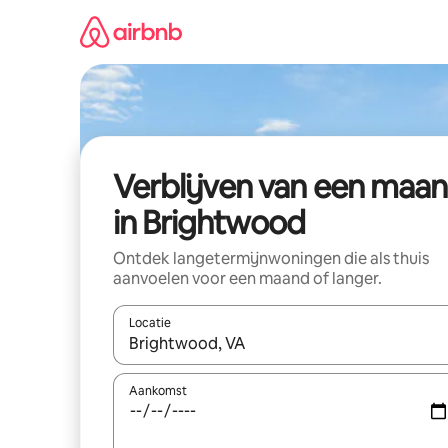
Ga
direct
naar
inhoud
Verblijven van een maa
in Brightwood
Ontdek langetermijnwoningen die als thuis
aanvoelen voor een maand of langer.
Locatie
Wanneer er resultaten beschikbaar zijn, maak je 
Aankomst