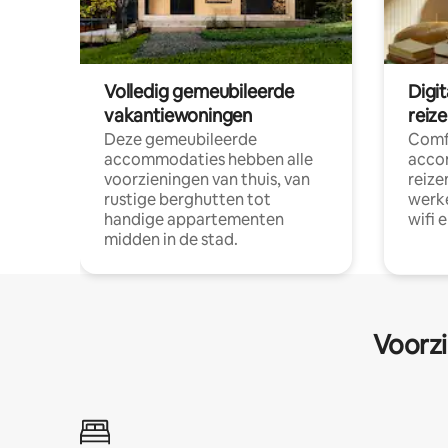
Volledig gemeubileerde
Digi
vakantiewoningen
reiz
Deze gemeubileerde
Comf
accommodaties hebben alle
acco
voorzieningen van thuis, van
reize
rustige berghutten tot
werke
handige appartementen
wifi 
midden in de stad.
Voorzi