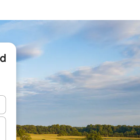
nd
een keuze met je de pijltjestoetsen omhoog en omlaag, óf door te tikk