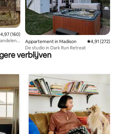
emiddelde beoordeling van 4,97 op 5, 160 recensies
4,97 (160)
ecensies
Wandelen,
Appartement in Madison
Gemiddelde beoordelin
4,91 (272)
De studio in Dark Run Retreat
gere verblijven