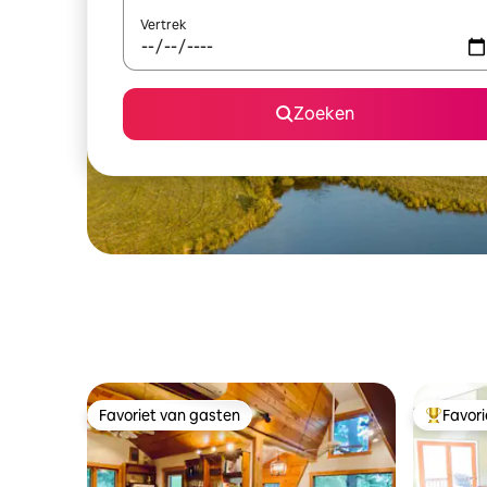
Vertrek
Zoeken
Favoriet van gasten
Favor
Favoriet van gasten
Topfavor