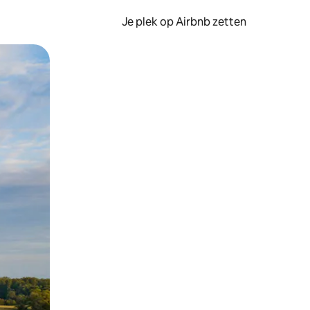
Je plek op Airbnb zetten
en of swipen.