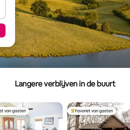
Langere verblijven in de buurt
iet van gasten
Favoriet van gasten
iet van gasten
Topfavoriet van gasten