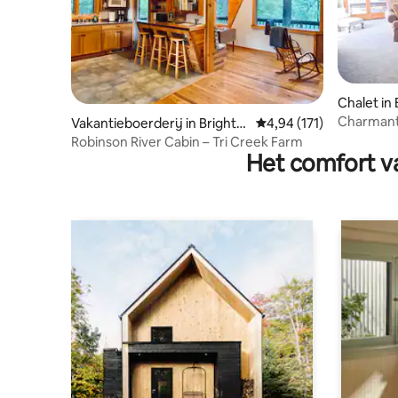
Chalet in
Charmant 
Vakantieboerderij in Brightw
Gemiddelde beoordeling
4,94 (171)
Ridge
ood
Robinson River Cabin – Tri Creek Farm
Het comfort va