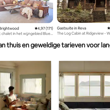
Gastsuite in Reva
G
 Brightwood
Gemiddelde beoordeling van 4,97 op 5, 171 r
4,97 (171)
The Log Cabin at Ridgeview - 
chalet in het wijngebied Blue
 van 4,94 op 5, 171 recensies
wijn, UvA
n thuis en geweldige tarieven voor lan