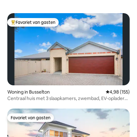
Favoriet van gasten
Topfavoriet van gasten
Woning in Busselton
Gemiddelde beo
4,98 (155)
Centraal huis met 3 slaapkamers, zwembad, EV-oplader
en wifi
Favoriet van gasten
Favoriet van gasten