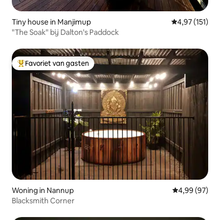
Tiny house in Manjimup
Gemiddelde be
4,97 (151)
"The Soak" bij Dalton's Paddock
Favoriet van gasten
Topfavoriet van gasten
Woning in Nannup
Gemiddelde be
4,99 (97)
Blacksmith Corner