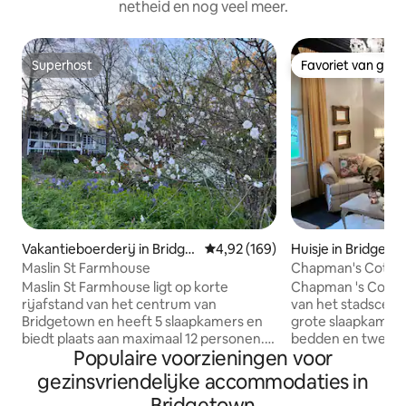
netheid en nog veel meer.
Superhost
Favoriet van gas
Superhost
Favoriet van gas
Vakantieboerderij in Bridge
Gemiddelde beoordeling van 4,9
4,92 (169)
Huisje in Bridget
town
Maslin St Farmhouse
Chapman's Cottag
inbegrepen.
Maslin St Farmhouse ligt op korte
Chapman 's Cottage ligt op loopafstand
rijafstand van het centrum van
van het stadscen
Bridgetown en heeft 5 slaapkamers en
grote slaapkamer
biedt plaats aan maximaal 12 personen.
bedden en twee 
Populaire voorzieningen voor
Geniet van een wandeling door de
de derde slaapkame
tuinen en verken de paddocks en dam
woonkamer, perfe
gezinsvriendelijke accommodaties in
terwijl je naar de schapen, alpaca 's,
met volwassenen e
Bridgetown