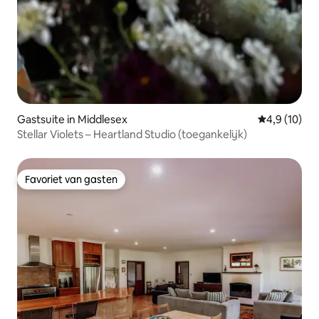
Gastsuite in Middlesex
Gemiddelde b
4,9 (10)
Stellar Violets – Heartland Studio (toegankelijk)
Favoriet van gasten
Favoriet van gasten