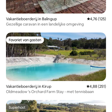
Vakantieboerderij in Balingup
Gemiddelde beo
4,76 (125)
Gezellige caravan in een landelijke omgeving
Favoriet van gasten
Favoriet van gasten
Vakantieboerderij in Kirup
Gemiddelde beo
4,88 (251)
Oldmeadow 's Orchard Farm Stay - met tennisbaan
Superhost
Superhost