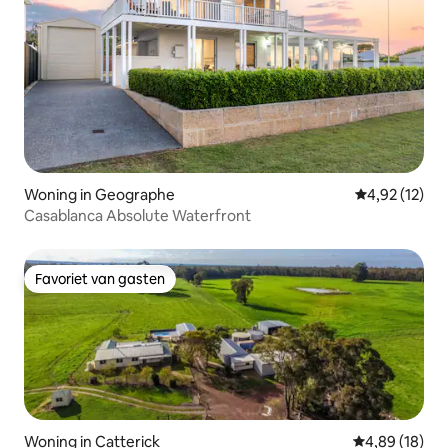
Woning in Geographe
Gemiddelde be
4,92 (12)
Casablanca Absolute Waterfront
Favoriet van gasten
Favoriet van gasten
Woning in Catterick
Gemiddelde be
4,89 (18)