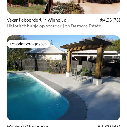
Vakantieboerderij in Winnejup
Gemiddelde be
4,95 (76)
Historisch huisje op boerderij op Dalmore Estate
Favoriet van gasten
Favoriet van gasten
Woning in Geographe
Gemiddelde beo
4,83 (548)