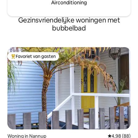
Airconditioning
Gezinsvriendelijke woningen met
bubbelbad
Favoriet van gasten
Topfavoriet van gasten
Woning in Nannup
Gemiddelde be
4,98 (88)