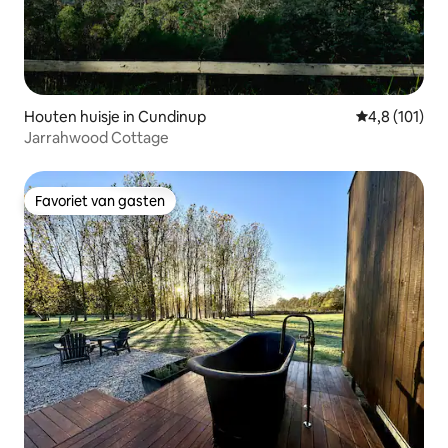
Houten huisje in Cundinup
Gemiddelde b
4,8 (101)
Jarrahwood Cottage
Favoriet van gasten
Favoriet van gasten