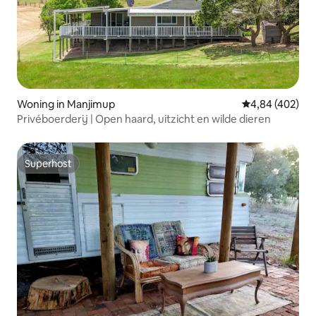
Woning in Manjimup
Gemiddelde beo
4,84 (402)
Privéboerderij | Open haard, uitzicht en wilde dieren
Superhost
Superhost