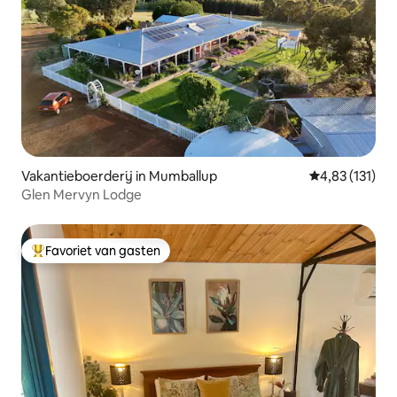
Vakantieboerderij in Mumballup
Gemiddelde be
4,83 (131)
Glen Mervyn Lodge
Favoriet van gasten
Topfavoriet van gasten