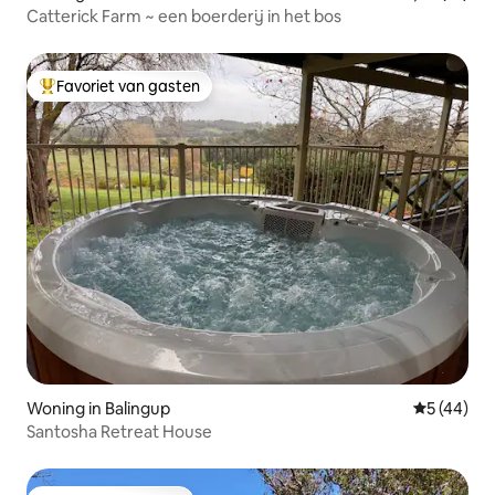
Catterick Farm ~ een boerderij in het bos
Favoriet van gasten
Topfavoriet van gasten
Woning in Balingup
Gemiddelde
5 (44)
Santosha Retreat House