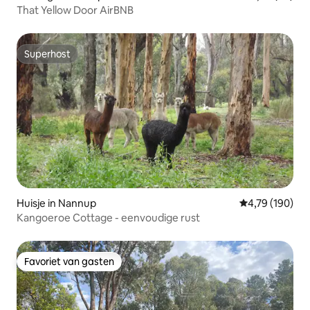
That Yellow Door AirBNB
Superhost
Superhost
Huisje in Nannup
Gemiddelde beo
4,79 (190)
Kangoeroe Cottage - eenvoudige rust
Favoriet van gasten
Favoriet van gasten