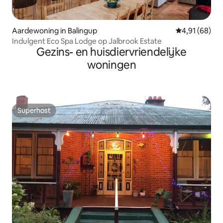
Aardewoning in Balingup
Gemiddelde be
4,91 (68)
Indulgent Eco Spa Lodge op Jalbrook Estate
Gezins- en huisdiervriendelijke
woningen
Superhost
Superhost