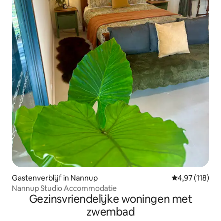
Gastenverblijf in Nannup
Gemiddelde beo
4,97 (118)
Nannup Studio Accommodatie
Gezinsvriendelijke woningen met
zwembad