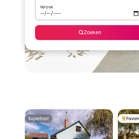
Vertrek
Zoeken
Superhost
Favor
Superhost
Topfavor