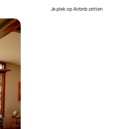
Je plek op Airbnb zetten
en of swipen.