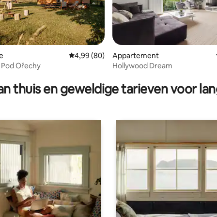
e
Gemiddelde beoordeling van 4,99 op 5, 80 r
4,99 (80)
Appartement
g van 4,71 op 5, 14 recensies
 Pod Ořechy
Hollywood Dream
n thuis en geweldige tarieven voor lan