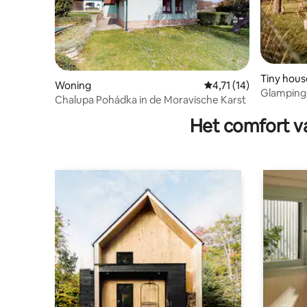
Tiny hous
Woning
Gemiddelde beoordelin
4,71 (14)
Glamping
Chalupa Pohádka in de Moravische Karst
Het comfort va