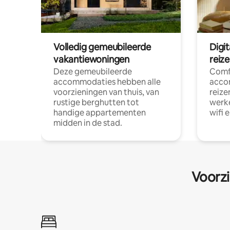
Volledig gemeubileerde
Digi
vakantiewoningen
reiz
Deze gemeubileerde
Comf
accommodaties hebben alle
acco
voorzieningen van thuis, van
reize
rustige berghutten tot
werke
handige appartementen
wifi 
midden in de stad.
Voorzi