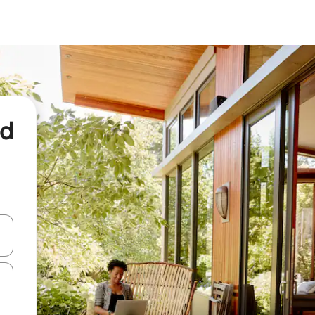
nd
een keuze met je de pijltjestoetsen omhoog en omlaag, óf door te tikk