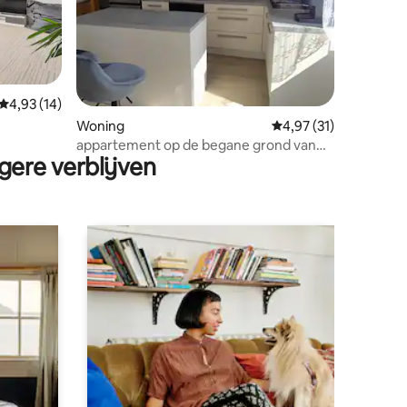
ecensies
Gemiddelde beoordeling van 4,93 op 5, 14 recensies
4,93 (14)
Woning
Gemiddelde beoordeli
4,97 (31)
appartement op de begane grond van
gere verblijven
RD Hlinsko