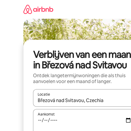
Ga
direct
naar
inhoud
Verblijven van een maa
in Březová nad Svitavou
Ontdek langetermijnwoningen die als thuis
aanvoelen voor een maand of langer.
Locatie
Wanneer er resultaten beschikbaar zijn, maak je 
Aankomst