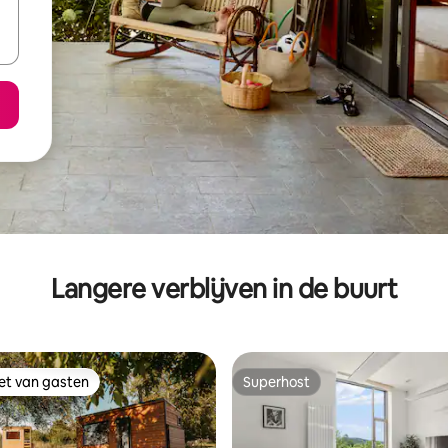
Langere verblijven in de buurt
iet van gasten
Superhost
iet van gasten
Superhost