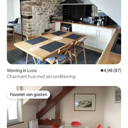
Woning in Luze
Gemiddelde be
4,98 (87)
Charmant huis met airconditioning
Favoriet van gasten
Favoriet van gasten