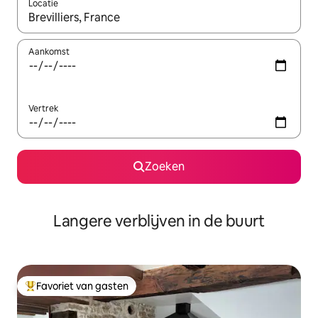
Locatie
Wanneer er resultaten beschikbaar zijn, maak je een keuze met 
Aankomst
Vertrek
Zoeken
Langere verblijven in de buurt
Favoriet van gasten
Topfavoriet van gasten