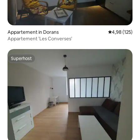
Appartement in Dorans
Gemiddelde beo
4,98 (125)
Appartement 'Les Converses'
Superhost
Superhost