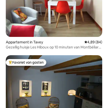
Appartement in Tavey
Gemiddelde be
4,89 (84)
Gezellig huisje Les Hiboux op 10 minuten van Montbéliard
2/4 p
Favoriet van gasten
Topfavoriet van gasten