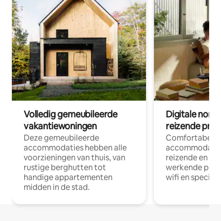
Volledig gemeubileerde
Digitale nom
vakantiewoningen
reizende prof
Deze gemeubileerde
Comfortabele
accommodaties hebben alle
accommodatie
voorzieningen van thuis, van
reizende en op
rustige berghutten tot
werkende profe
handige appartementen
wifi en special
midden in de stad.