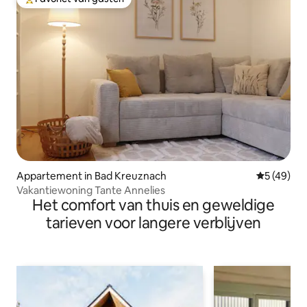
Topfavoriet van gasten
Appartement in Bad Kreuznach
Gemiddelde
5 (49)
Vakantiewoning Tante Annelies
Het comfort van thuis en geweldige
tarieven voor langere verblijven