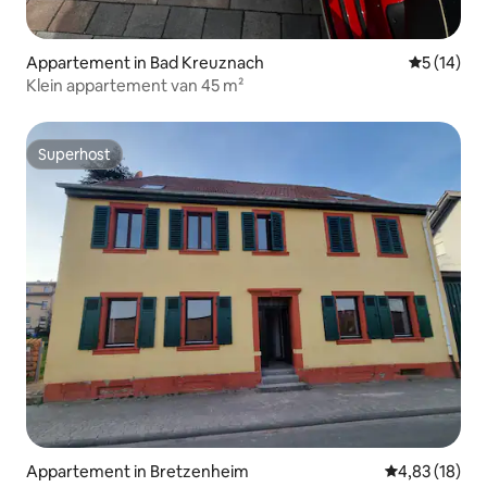
Appartement in Bad Kreuznach
Gemiddelde
5 (14)
Klein appartement van 45 m²
Superhost
Superhost
Appartement in Bretzenheim
Gemiddelde be
4,83 (18)