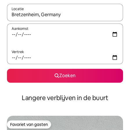
Locatie
Wanneer er resultaten beschikbaar zijn, maak je een keuze met 
Aankomst
Vertrek
Zoeken
Langere verblijven in de buurt
Favoriet van gasten
Favoriet van gasten