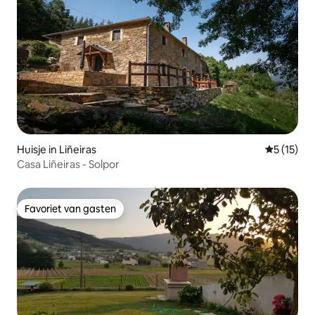
Huisje in Liñeiras
Gemiddeld
5 (15)
Casa Liñeiras - Solpor
Favoriet van gasten
Favoriet van gasten