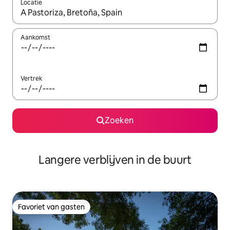
Locatie
Wanneer er resultaten beschikbaar zijn, maak je een keuze met 
Aankomst
Vertrek
Zoeken
Langere verblijven in de buurt
Favoriet van gasten
Favoriet van gasten