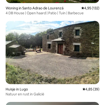
Woning in Santo Adrao de Lourenzá
Gemiddelde beo
4,95 (132)
4 DB House | Open haard | Patio | Tuin | Barbecue
Huisje in Lugo
Gemiddelde be
4,85 (39)
Natuur en rust in Galicië