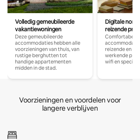
Volledig gemeubileerde
Digitale nom
vakantiewoningen
reizende prof
Deze gemeubileerde
Comfortabele
accommodaties hebben alle
accommodatie
voorzieningen van thuis, van
reizende en op
rustige berghutten tot
werkende profe
handige appartementen
wifi en special
midden in de stad.
Voorzieningen en voordelen voor
langere verblijven