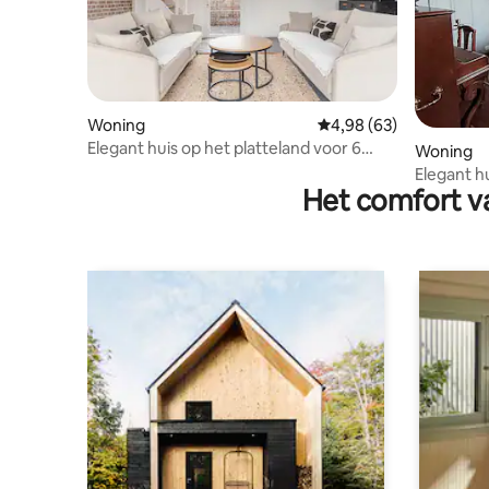
Woning
Gemiddelde beoordelin
4,98 (63)
Elegant huis op het platteland voor 6
Woning
personen
Elegant hu
Het comfort va