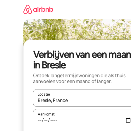
Ga
direct
naar
inhoud
Verblijven van een maa
in Bresle
Ontdek langetermijnwoningen die als thuis
aanvoelen voor een maand of langer.
Locatie
Wanneer er resultaten beschikbaar zijn, maak je 
Aankomst