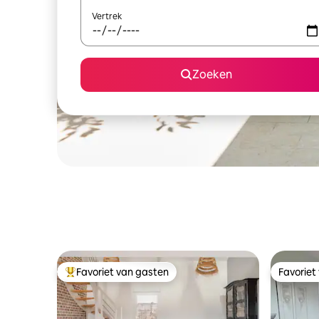
Vertrek
Zoeken
Favoriet van gasten
Favoriet
Topfavoriet van gasten
Favoriet