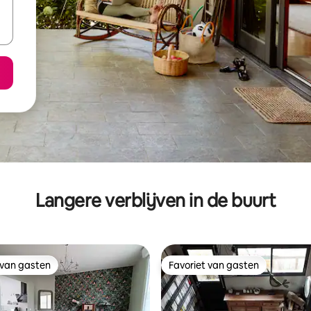
Langere verblijven in de buurt
 van gasten
Favoriet van gasten
 van gasten
Favoriet van gasten