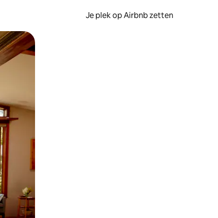
Je plek op Airbnb zetten
en of swipen.