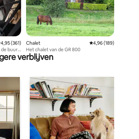
ecensies
emiddelde beoordeling van 4,95 op 5, 361 recensies
4,95 (361)
Chalet
Gemiddelde beoordeling
4,96 (189)
n de buurt
Het chalet van de GR 800
gere verblijven