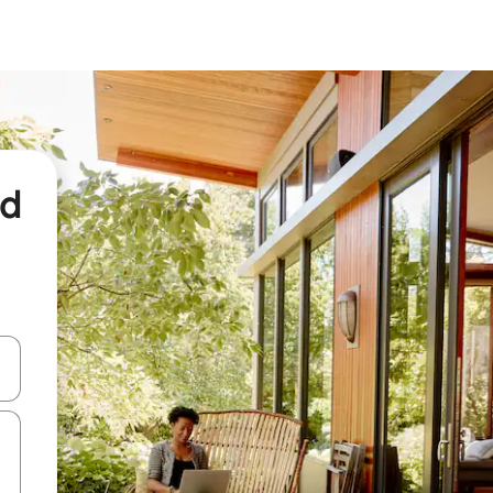
nd
een keuze met je de pijltjestoetsen omhoog en omlaag, óf door te tikk