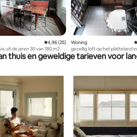
g van 4,98 op 5, 63 recensies
Gemiddelde beoordeling van 4,96 op 5, 25 r
4,96 (25)
Woning
G
is uit de jaren 30 van 180 m2
gezellig loft op het platteland i
n thuis en geweldige tarieven voor lan
van Amiens