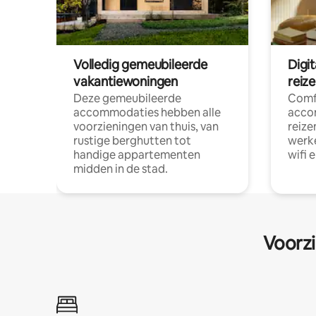
Volledig gemeubileerde
Digi
vakantiewoningen
reiz
Deze gemeubileerde
Comf
accommodaties hebben alle
acco
voorzieningen van thuis, van
reize
rustige berghutten tot
werke
handige appartementen
wifi 
midden in de stad.
Voorzi