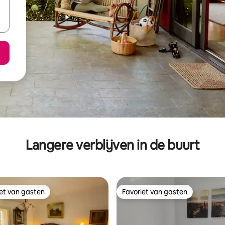
Langere verblijven in de buurt
iet van gasten
Favoriet van gasten
iet van gasten
Favoriet van gasten