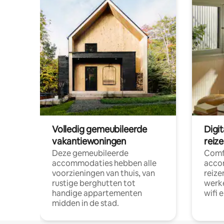
Volledig gemeubileerde
Digi
vakantiewoningen
reiz
Deze gemeubileerde
Comf
accommodaties hebben alle
acco
voorzieningen van thuis, van
reize
rustige berghutten tot
werke
handige appartementen
wifi 
midden in de stad.