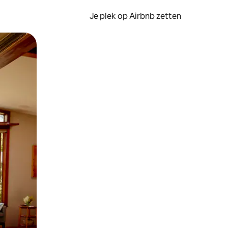
Je plek op Airbnb zetten
en of swipen.