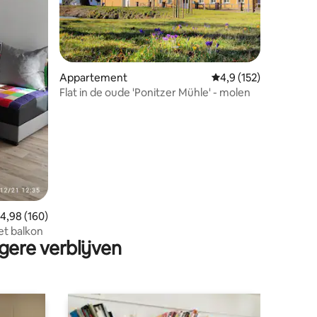
Appartement
Gemiddelde beoordeli
4,9 (152)
ecensies
Flat in de oude 'Ponitzer Mühle' - molen
emiddelde beoordeling van 4,98 op 5, 160 recensies
4,98 (160)
t balkon
gere verblijven