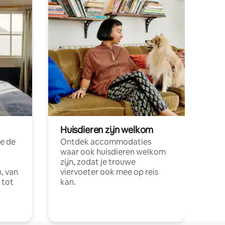
Huisdieren zijn welkom
e de
Ontdek accommodaties
waar ook huisdieren welkom
zijn, zodat je trouwe
, van
viervoeter ook mee op reis
 tot
kan.