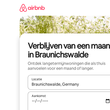
Ga
direct
naar
inhoud
Verblijven van een maa
in Braunichswalde
Ontdek langetermijnwoningen die als thuis
aanvoelen voor een maand of langer.
Locatie
Wanneer er resultaten beschikbaar zijn, maak je 
Aankomst