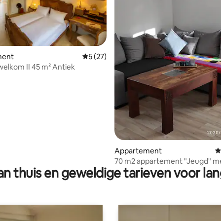
g van 4,79 op 5, 19 recensies
ment
Gemiddelde beoordeling van 5 op 5, 27 r
5 (27)
 welkom II 45 m² Antiek
Appartement
G
70 m2 appartement "Jeugd" me
n thuis en geweldige tarieven voor lan