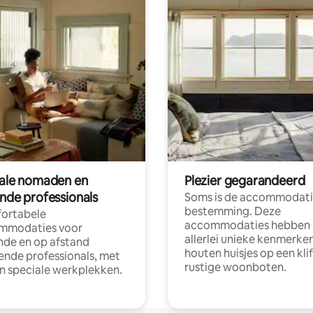
tale nomaden en
Plezier gegarandeerd
ende professionals
Soms is de accommodati
bestemming. Deze
ortabele
accommodaties hebben
mmodaties voor
allerlei unieke kenmerken
nde en op afstand
houten huisjes op een klif
nde professionals, met
rustige woonboten.
en speciale werkplekken.