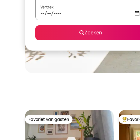
Vertrek
Zoeken
Favoriet van gasten
Favor
Favoriet van gasten
Topfavor