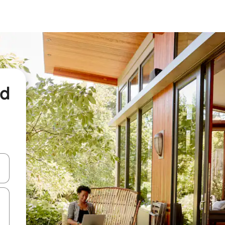
nd
een keuze met je de pijltjestoetsen omhoog en omlaag, óf door te tikk