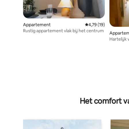
Appartement
Gemiddelde beoordelin
4,79 (19)
Rustig appartement vlak bij het centrum
Apparte
Hartelijk
Het comfort va