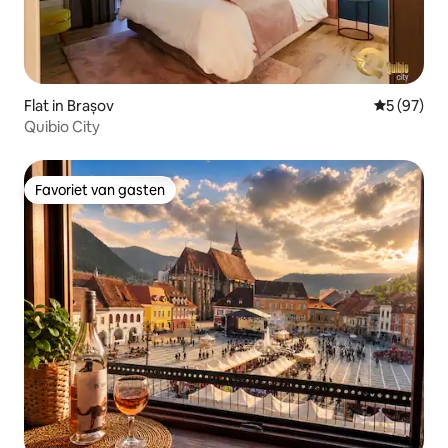
Flat in Brașov
Gemiddelde
5 (97)
Quibio City
Favoriet van gasten
Favoriet van gasten