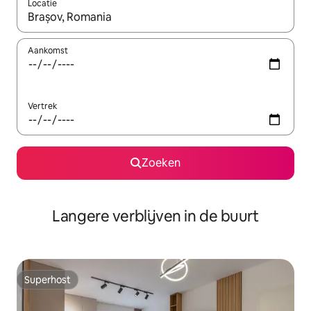
Locatie
Wanneer er resultaten beschikbaar zijn, maak je een keuze met 
Aankomst
Vertrek
Zoeken
Langere verblijven in de buurt
Superhost
Superhost