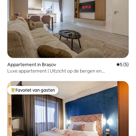
Appartement in Brașov
Gemiddeld
5 (5)
Luxe appartement | Uitzicht op de bergen en
privéparkeergelegenheid
Favoriet van gasten
Topfavoriet van gasten