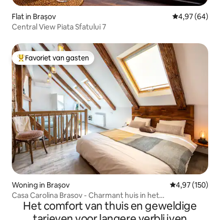
Flat in Brașov
Gemiddelde be
4,97 (64)
Central View Piata Sfatului 7
Favoriet van gasten
Topfavoriet van gasten
Woning in Brașov
Gemiddelde beo
4,97 (150)
Casa Carolina Brasov - Charmant huis in het
Het comfort van thuis en geweldige
stadscentrum
tarieven voor langere verblijven