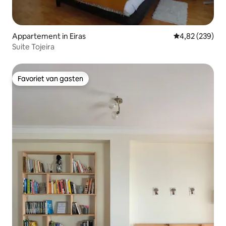
Appartement in Eiras
Gemiddelde beo
4,82 (239)
Suite Tojeira
Favoriet van gasten
Favoriet van gasten