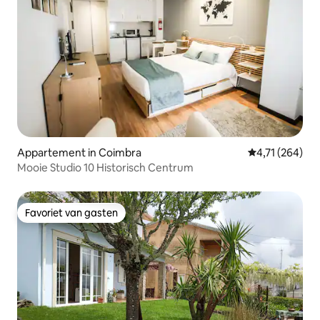
Appartement in Coimbra
Gemiddelde beo
4,71 (264)
Mooie Studio 10 Historisch Centrum
Favoriet van gasten
Favoriet van gasten