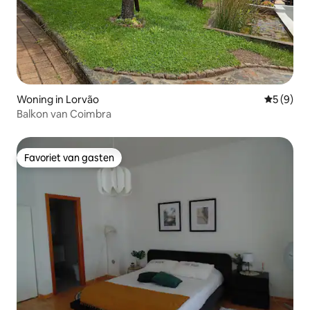
Woning in Lorvão
Gemiddeld
5 (9)
Balkon van Coimbra
Favoriet van gasten
Favoriet van gasten