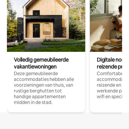
Volledig gemeubileerde
Digitale nom
vakantiewoningen
reizende prof
Deze gemeubileerde
Comfortabele
accommodaties hebben alle
accommodatie
voorzieningen van thuis, van
reizende en op
rustige berghutten tot
werkende profe
handige appartementen
wifi en special
midden in de stad.