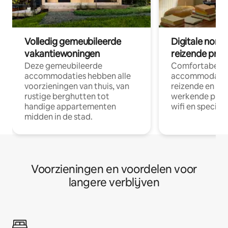
Volledig gemeubileerde
Digitale nom
vakantiewoningen
reizende prof
Deze gemeubileerde
Comfortabele
accommodaties hebben alle
accommodatie
voorzieningen van thuis, van
reizende en op
rustige berghutten tot
werkende profe
handige appartementen
wifi en special
midden in de stad.
Voorzieningen en voordelen voor
langere verblijven