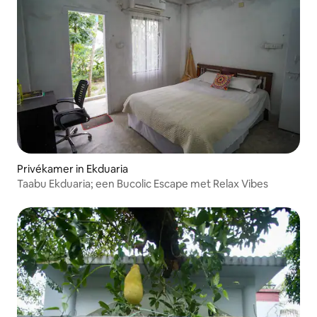
Privékamer in Ekduaria
Taabu Ekduaria; een Bucolic Escape met Relax Vibes