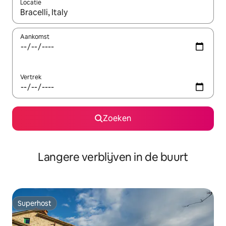
Locatie
Wanneer er resultaten beschikbaar zijn, maak je een keuze met 
Aankomst
Vertrek
Zoeken
Langere verblijven in de buurt
Superhost
Superhost