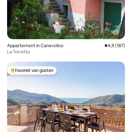
Appartement in Canevolivo
Gemiddelde be
4,9 (187)
La Torretta
Favoriet van gasten
Topfavoriet van gasten