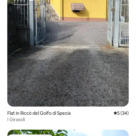
Flat in Riccò del Golfo di Spezia
Gemiddelde
5 (34)
I Girasoli