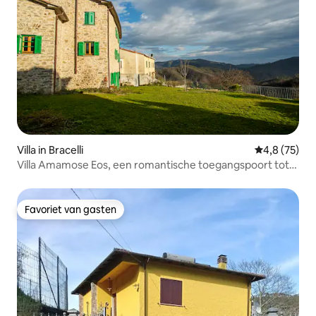
Villa in Bracelli
Gemiddelde b
4,8 (75)
Villa Amamose Eos, een romantische toegangspoort tot
de natuur
Favoriet van gasten
Favoriet van gasten