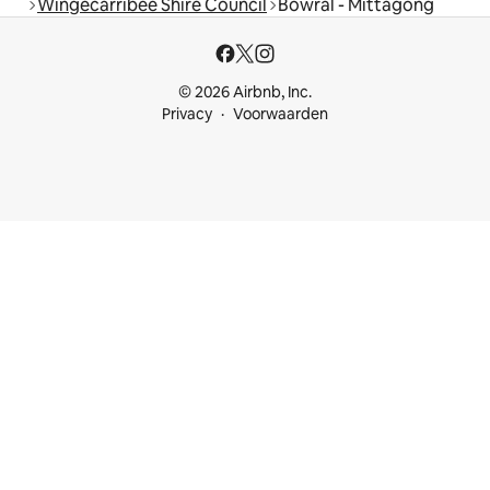
Wingecarribee Shire Council
Bowral - Mittagong
© 2026 Airbnb, Inc.
Privacy
Voorwaarden