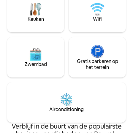
Nieuw-Zuid-Wales. Het is eigenzinnig en
boomkwekerij. Sle
toch heel comfortabel. Met natuur en
Sydney, het zal u 
wilde dieren rondom willen we dat je het
wereld, zodat u k
Keuken
Wifi
gevoel hebt dat je 1000 mijl van overal
opladen op uw vol
bent.
Gratis parkeren op
Zwembad
het terrein
Airconditioning
Verblijf in de buurt van de populairste