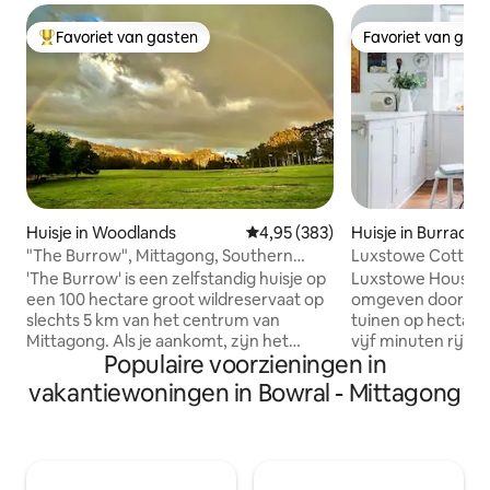
Favoriet van gasten
Favoriet van gas
Topfavoriet van gasten
Favoriet van gas
Huisje in Woodlands
Gemiddelde beoordeling van 4,9
4,95 (383)
Huisje in Burradoo
"The Burrow", Mittagong, Southern
Luxstowe Cottag
Highlands, NSW
'The Burrow' is een zelfstandig huisje op
Luxstowe House is 
een 100 hectare groot wildreservaat op
omgeven door wild
slechts 5 km van het centrum van
tuinen op hectare
Mittagong. Als je aankomt, zijn het
vijf minuten rijde
Populaire voorzieningen in
alleen jij en een paar honderd
met prachtige ku
kangoeroes en een wombat of twee.
overvloed aan boek
vakantiewoningen in Bowral - Mittagong
Wij nodigen je uit om in je eigen tempo
dat je nooit meer z
van de natuur te genieten in deze
Het zoete landhui
rustige en privéomgeving. 'The Burrow'
een met bomen o
is een met de hand gebouwd, bakstenen
een oude schuur d
huisje op de zuidelijke hooglanden van
als sculptuurstudio