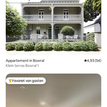
Favoriet van gasten
Appartement in Bowral
Gemiddelde be
4,93 (54)
Klein terras Bowral 1
Favoriet van gasten
Topfavoriet van gasten