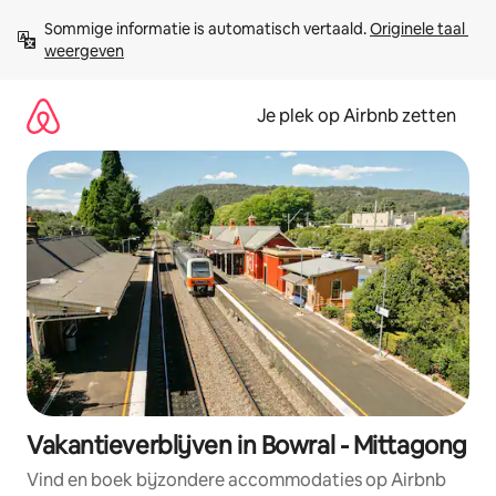
Ga
Sommige informatie is automatisch vertaald. 
Originele taal 
direct
weergeven
naar
inhoud
Je plek op Airbnb zetten
Vakantieverblijven in Bowral - Mittagong
Vind en boek bijzondere accommodaties op Airbnb