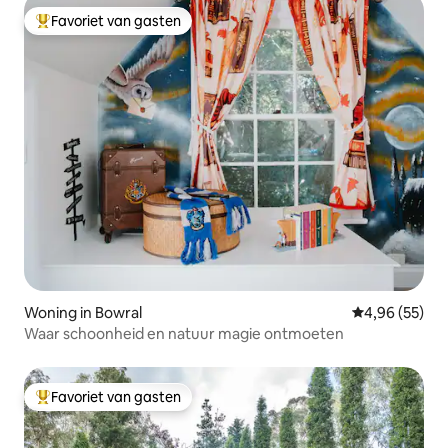
Favoriet van gasten
Topfavoriet van gasten
Woning in Bowral
Gemiddelde be
4,96 (55)
Waar schoonheid en natuur magie ontmoeten
Favoriet van gasten
Topfavoriet van gasten