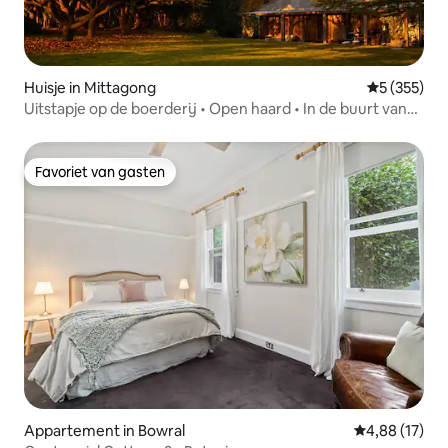
Huisje in Mittagong
Gemiddelde 
5 (355)
Uitstapje op de boerderij • Open haard • In de buurt van
Bowral
Favoriet van gasten
Favoriet van gasten
Appartement in Bowral
Gemiddelde be
4,88 (17)