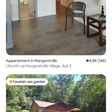
Appartement in Margaretville
Gemiddelde beo
4,96 (146)
Uitzicht op Margaretville Village, Apt 3
Favoriet van gasten
Topfavoriet van gasten