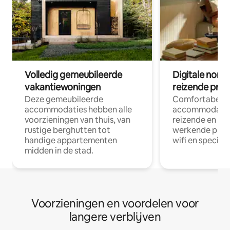
Volledig gemeubileerde
Digitale nom
vakantiewoningen
reizende prof
Deze gemeubileerde
Comfortabele
accommodaties hebben alle
accommodatie
voorzieningen van thuis, van
reizende en op
rustige berghutten tot
werkende profe
handige appartementen
wifi en special
midden in de stad.
Voorzieningen en voordelen voor
langere verblijven