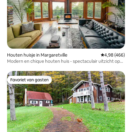
Houten huisje in Margaretville
Gemiddelde beo
4,98 (466)
Modern en chique houten huis - spectaculair uitzicht op
de bergen!
Favoriet van gasten
Favoriet van gasten