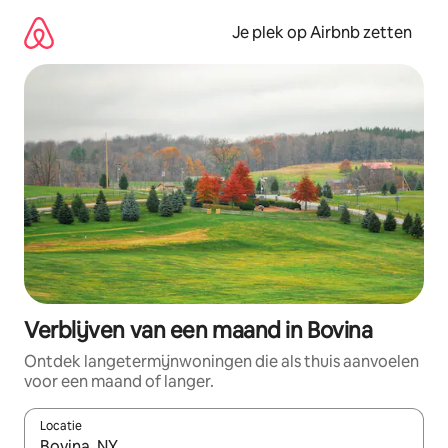
Ga
direct
Je plek op Airbnb zetten
naar
inhoud
Verblijven van een maand in Bovina
Ontdek langetermijnwoningen die als thuis aanvoelen
voor een maand of langer.
Locatie
Wanneer er resultaten beschikbaar zijn, maak je een keuze met 