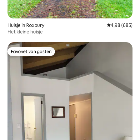
Huisje in Roxbury
Gemiddelde beo
4,98 (685)
Het kleine huisje
Favoriet van gasten
Favoriet van gasten